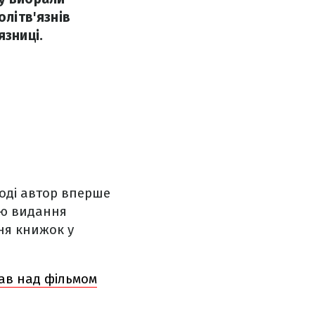
олітв'язнів
язниці.
тоді автор вперше
в'ю видання
ння книжок у
вав над фільмом