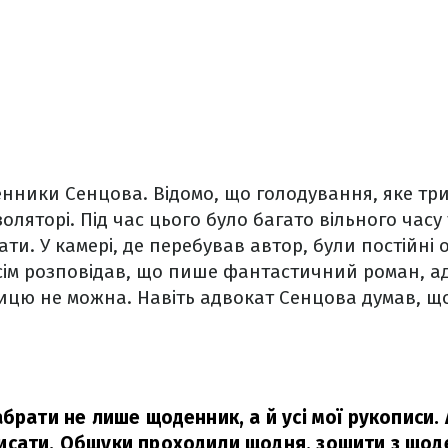
нники Сенцова. Відомо, що голодування, яке три
оляторі. Під час цього було багато вільного часу
ти. У камері, де перебував автор, були постійні 
усім розповідав, що пише фантастичний роман, а
ницю не можна. Навіть адвокат Сенцова думав, щ
брати не лише щоденник, а й усі мої рукописи. 
исати. Обшуки проходили щодня, зошити з що