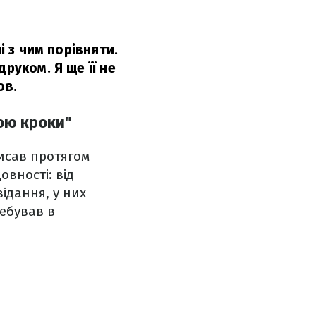
і з чим порівняти.
руком. Я ще її не
ов.
ою кроки"
писав протягом
овності: від
ідання, у них
ебував в