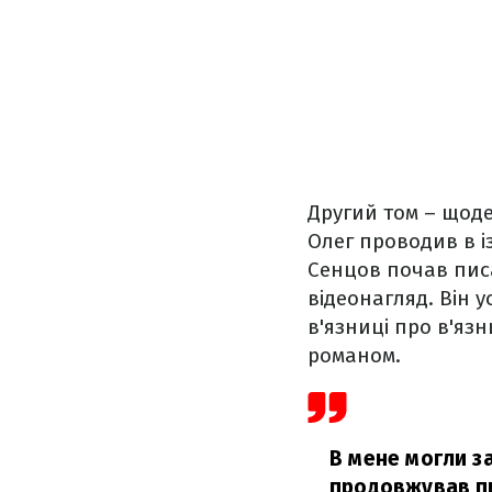
Другий том – щоде
Олег проводив в із
Сенцов почав писа
відеонагляд. Він 
в'язниці про в'яз
романом.
В мене могли за
продовжував п