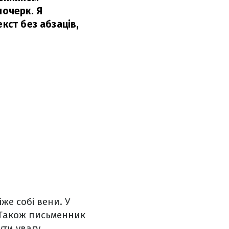
почерк. Я
кст без абзаців,
же собі вени. У
. Також письменник
ути увагу