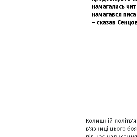
намагались чита
намагався писат
– сказав Сенцов
Колишній політв'я
в'язниці цього бо
під час написання