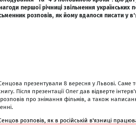
нагоди першої річниці звільнення українських п
ьменник розповів, як йому вдалося писати у в'
енцова презентували 8 вересня у Львові. Саме 
книгу. Після презентації Олег дав відверте інтер
у розповів про знімання фільмів, а також написа
енні.
Сенцов розповів, як в російській в'язниці працю