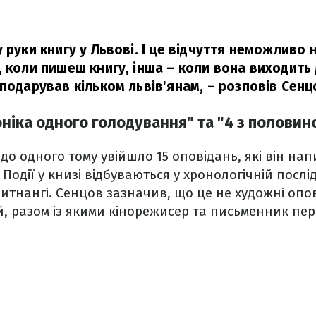
 руки книгу у Львові. І це відчуття неможливо н
 коли пишеш книгу, інша – коли вона виходить д
 подарував кільком львів'янам,
– розповів Сенц
ніка одного голодування" та "4 з половин
 до одного тому увійшло 15 оповідань, які він на
 Події у книзі відбуваються у хронологічній послід
тнангі. Сенцов зазначив, що це не художні опов
, разом із якими кінорежисер та письменник пер