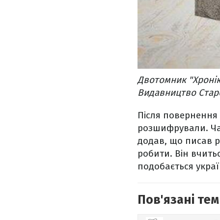
Двотомник "Хронік
Видавництво Стар
Після повернення 
розшифрували. Час
додав, що писав р
робити. Він вчить
подобається укра
Пов'язані тем