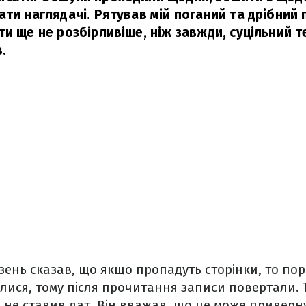
ти наглядачі. Рятував мій поганий та дрібний 
и ще не розбірливіше, ніж завжди, суцільний те
.
зень сказав, що якщо пропадуть сторінки, то порі
ялися, тому після прочитання записи повертали
 не ставив дат. Він вважав, що це може приверн