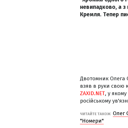
невипадково, а з 
Кремля. Тепер пис
Двотомник Олега С
взяв в руки свою 
ZAXID.NET
, у яком
російському ув'язн
Олег 
ЧИТАЙТЕ ТАКОЖ
"Номери"