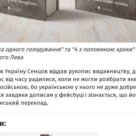
а одного голодування" та "4 з половиною кроки"
ого Лева
в Україну Сенцов віддав рукопис видавництву, д
 від часу радилися, коли не могли розібрати яке
осійською, бо українською у нього не дуже добр
ся завдяки дописам у фейсбуці і зізнається, що й
їнський переклад.
и: