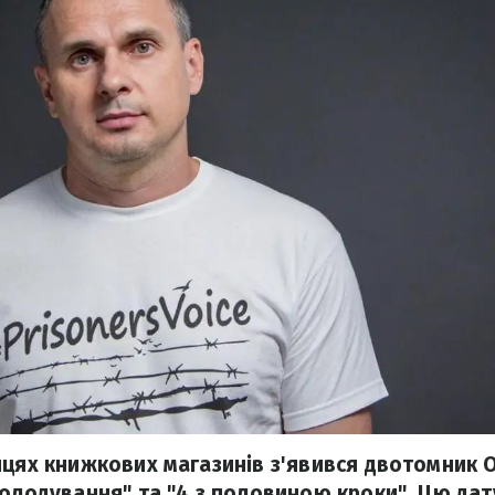
ицях книжкових магазинів з'явився двотомник 
голодування" та "4 з половиною кроки". Цю да