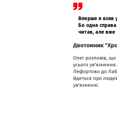
Вперше я взяв у
Бо одна справа,
читав, але вже
Двотомник "Хро
Олег розповів, що
усього ув'язнення.
Лефортово до Лаби
йдеться про людей
ув'язненні.