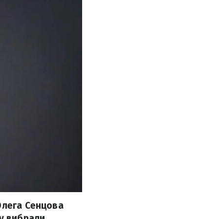
Олега Сенцова
ту вибрали