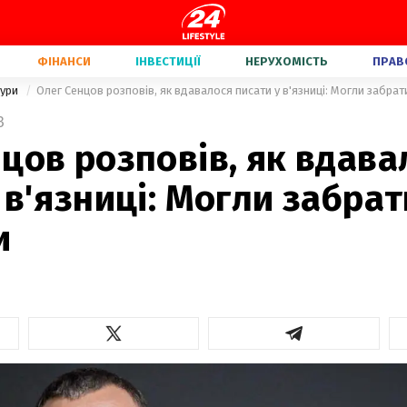
ФІНАНСИ
ІНВЕСТИЦІЇ
НЕРУХОМІСТЬ
ПРАВ
тури
Олег Сенцов розповів, як вдавалося писати у в'язниці: Могли забрати
3
цов розповів, як вдава
 в'язниці: Могли забрат
и