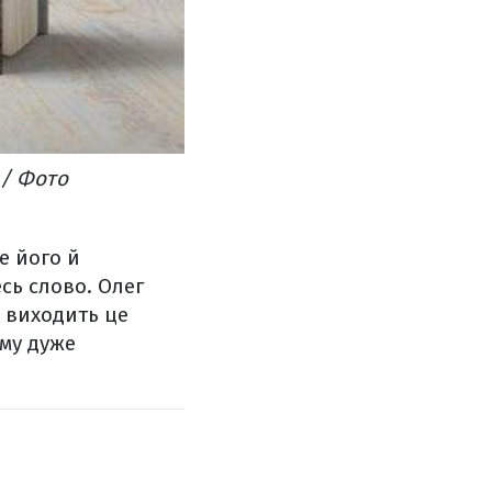
 / Фото
е його й
сь слово. Олег
е виходить це
ому дуже