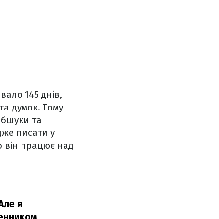
вало 145 днів,
 та думок. Тому
обшуки та
дже писати у
о він працює над
Але я
денником