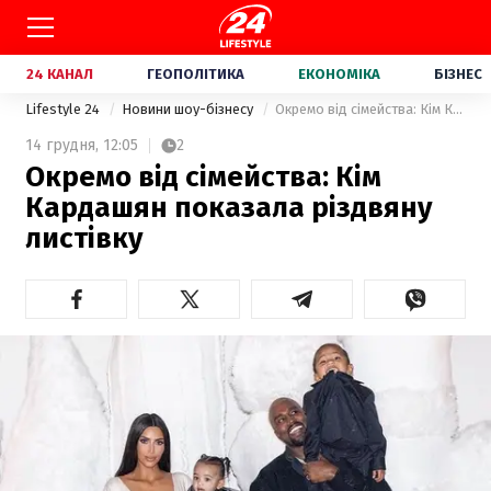
24 КАНАЛ
ГЕОПОЛІТИКА
ЕКОНОМІКА
БІЗНЕС
Lifestyle 24
Новини шоу-бізнесу
Окремо від сімейства: Кім Кардашян показала різдвяну листівку
14 грудня,
12:05
2
Окремо від сімейства: Кім
Кардашян показала різдвяну
листівку