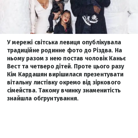
У мережі світська левиця опублікувала
традиційне родинне фото до Різдва. На
ньому разом з нею постав чоловік Каньє
Вест та четверо дітей. Проте цього разу
Кім Кардашян вирішилася презентувати
вітальну листівку окремо від зіркового
сімейства. Такому вчинку знаменитість
знайшла обгрунтування.