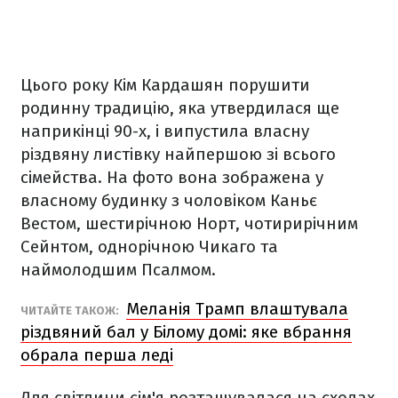
Цього року Кім Кардашян порушити
родинну традицію, яка утвердилася ще
наприкінці 90-х, і випустила власну
різдвяну листівку найпершою зі всього
сімейства. На фото вона зображена у
власному будинку з чоловіком Каньє
Вестом, шестирічною Норт, чотирирічним
Сейнтом, однорічною Чикаго та
наймолодшим Псалмом.
Меланія Трамп влаштувала
ЧИТАЙТЕ ТАКОЖ:
різдвяний бал у Білому домі: яке вбрання
обрала перша леді
Для світлини
сім'я розташувалася на сходах