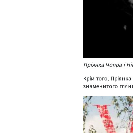
Пріянка Чопра і Ні
Крім того, Пріянк
знаменитого глян