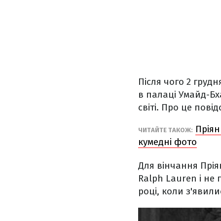
Після чого 2 груд
в палаці Умайд-Бх
світі. Про це пов
Пріян
ЧИТАЙТЕ ТАКОЖ:
кумедні фото
Для вінчання Прія
Ralph Lauren і не 
році, коли з'явил