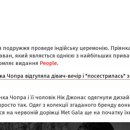
ня подружжя проведе індійську церемонію. Пріянка
аван, який являється однією з найбільших прива
ідомляє видання
People
.
ка Чопра відгуляла дівич-вечір і "посестрилась" з
нка Чопра і її чоловік Нік Джонас одягнули дизай
просто так. Одяг з колекції згаданого бренду вон
ися на червоній доріжці Met Gala ще на початку ї