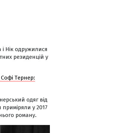
 і Нік одружилися
тних резиденцій у
 Софі Тернер:
нерський одяг від
и приміряли у 2017
хнього роману.