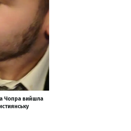
ка Чопра вийшла
истиянську