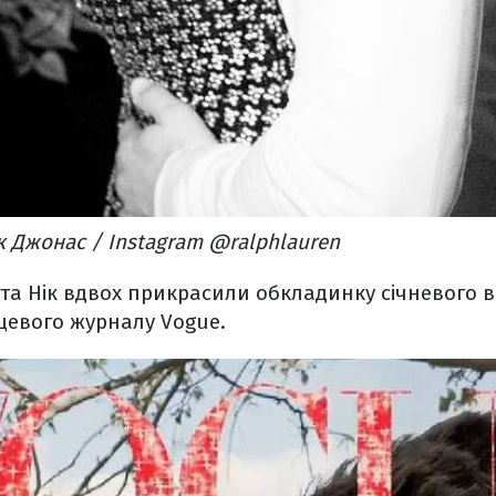
к Джонас / Instagram @ralphlauren
а та Нік вдвох прикрасили обкладинку січневого 
цевого журналу Vogue.