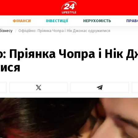
ФІНАНСИ
ІНВЕСТИЦІЇ
НЕРУХОМІСТЬ
ПРАВ
бізнесу
Офіційно: Пріянка Чопра і Нік Джонас одружилися
: Пріянка Чопра і Нік 
ися