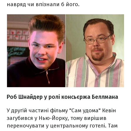
навряд чи впізнали б його.
Роб Шнайдер у ролі консьєржа Беллмана
У другій частині фільму "Сам удома" Кевін
загубився у Нью-Йорку, тому вирішив
переночувати у центральному готелі. Там