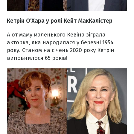
Кетрін О'Хара у ролі Кейт МакКалістер
А от маму маленького Кевіна зіграла
акторка, яка народилася у березні 1954
року. Станом на січень 2020 року Кетрін
виповнилося 65 років!