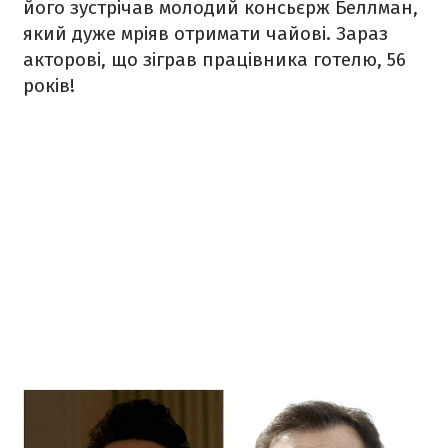
його зустрічав молодий консьєрж Беллман,
який дуже мріяв отримати чайові. Зараз
акторові, що зіграв працівника готелю, 56
років!