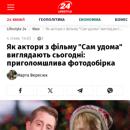
24 КАНАЛ
ГЕОПОЛІТИКА
ЕКОНОМІКА
БІЗНЕС
Lifestyle 24
Кіно
Як актори з фільму "Сам удома" виглядають сьогодні: приголомшлива фотодобірка
4 січня,
14:03
3
Як актори з фільму "Сам удома"
виглядають сьогодні:
приголомшлива фотодобірка
Марта Вересюк