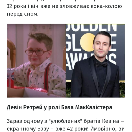
32 роки і він вже не зловживає кока-колою
перед сном.
Девін Ретрей у ролі База МакКалістера
Зараз одному з "улюблених" братів Кевіна –
екранному Базу – вже 42 роки! Ймовірно, ви