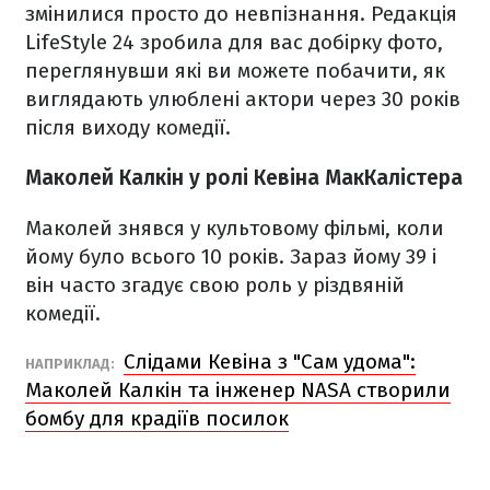
змінилися просто до невпізнання. Редакція
LifeStyle 24 зробила для вас добірку фото,
переглянувши які ви можете побачити, як
виглядають улюблені актори через 30 років
після виходу комедії.
Маколей Калкін у ролі Кевіна МакКалістера
Маколей знявся у культовому фільмі, коли
йому було всього 10 років. Зараз йому 39 і
він часто згадує свою роль у різдвяній
комедії.
Слідами Кевіна з "Сам удома":
НАПРИКЛАД:
Маколей Калкін та інженер NASA створили
бомбу для крадіїв посилок