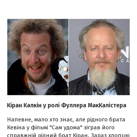
Кіран Калкін у ролі Фуллера МакКалістера
Напевне, мало хто знає, але рідного брата
Кевіна у фільмі "Сам удома" зіграв його
справжній рідний брат Кіран. Зараз хлопцю