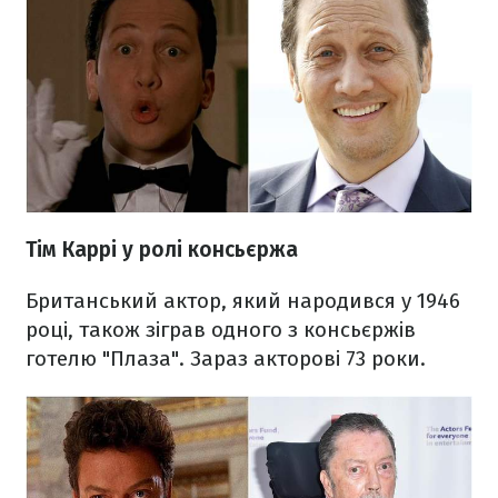
Тім Каррі у ролі консьєржа
Британський актор, який народився у 1946
році, також зіграв одного з консьєржів
готелю "Плаза". Зараз акторові 73 роки.