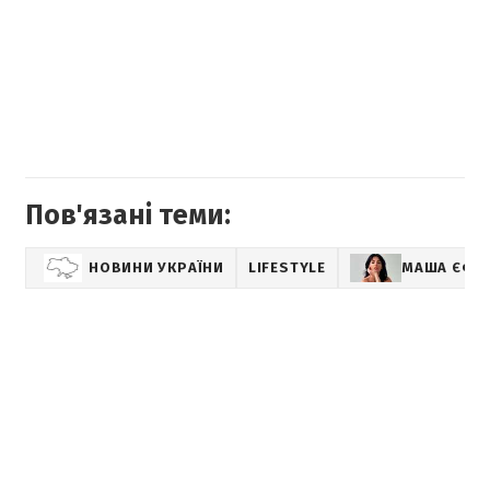
Пов'язані теми:
НОВИНИ УКРАЇНИ
LIFESTYLE
МАША ЄФР