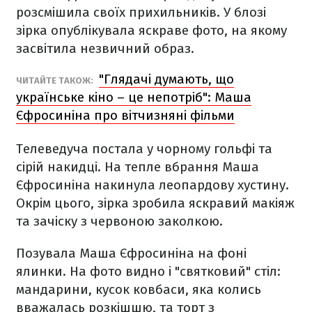
розсмішила своїх прихильників. У блозі
зірка опублікувала яскраве фото, на якому
засвітила незвичний образ.
"Глядачі думають, що
ЧИТАЙТЕ ТАКОЖ:
українське кіно – це непотріб": Маша
Єфросиніна про вітчизняні фільми
Телеведуча постала у чорному гольфі та
сірій накидці. На тепле вбрання Маша
Єфросиніна накинула леопардову хустину.
Окрім цього, зірка зробила яскравий макіяж
та зачіску з червоною заколкою.
Позувала Маша Єфросиніна на фоні
ялинки. На фото видно і "святковий" стіл:
мандарини, кусок ковбаси, яка колись
вважалась розкішшю, та торт з