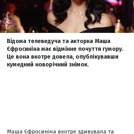
Відома телеведуча та акторка Маша
Єфросиніна має відмінне почуття гумору.
Це вона вкотре довела, опублікувавши
кумедний новорічний знімок.
Маша Єфросиніна вкотре здивувала та