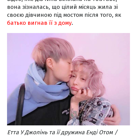
вона зізналась, що цілий місяць жила зі
своєю дівчиною під мостом після того, як
батько вигнав її з дому
.
Етта У Джолінь та її дружина Енді Отом /