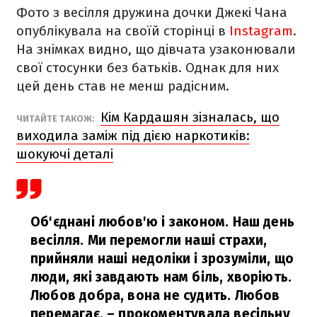
Фото з весілля дружина дочки Джекі Чана
опублікувала на своїй сторінці в
Instagram
.
На знімках видно, що дівчата узаконювали
свої стосунки без батьків. Однак для них
цей день став не менш радісним.
Кім Кардашян зізналась, що
ЧИТАЙТЕ ТАКОЖ:
виходила заміж під дією наркотиків:
шокуючі деталі
Об'єднані любов'ю і законом. Наш день
весілля. Ми перемогли наші страхи,
прийняли наші недоліки і зрозуміли, що
люди, які завдають нам біль, хворіють.
Любов добра, вона не судить. Любов
перемагає,
– прокоментувала весільну