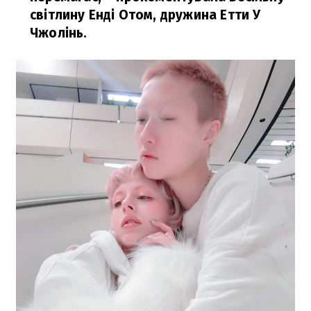
світлину Енді Отом, дружина Етти У
Чжолінь.