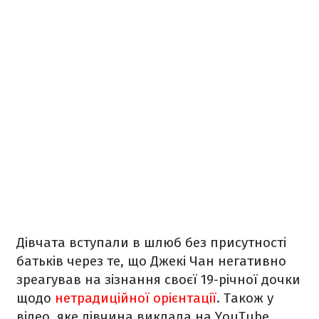
Дівчата вступали в шлюб без присутності
батьків через те, що Джекі Чан негативно
зреагував на зізнання своєї 19-річної дочки
щодо
нетрадиційної орієнтації
. Також у
відео, яке дівчина виклала на YouTube,