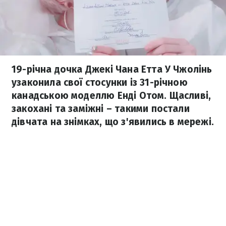
19-річна дочка Джекі Чана Етта У Чжолінь
узаконила свої стосунки із 31-річною
канадською моделлю Енді Отом. Щасливі,
закохані та заміжні – такими постали
дівчата на знімках, що з'явились в мережі.