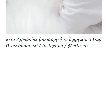
Етта У Джолінь (праворуч) та її дружина Енді
Отом (ліворуч) / Instagram / @ettazen