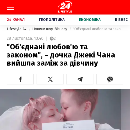
24 КАНАЛ
ГЕОПОЛІТИКА
ЕКОНОМІКА
БІЗНЕС
Lifestyle 24
Новини шоу-бізнесу
"Об'єднані любов'ю та законом", – дочка Джекі Чана вийшла заміж за дівчину
28 листопада,
13:40
2
"Об'єднані любов'ю та
законом", – дочка Джекі Чана
вийшла заміж за дівчину