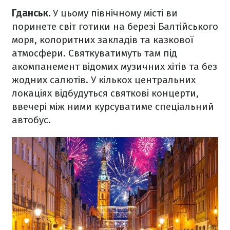
Гданськ.
У цьому північному місті ви
поринете світ готики на березі Балтійського
моря, колоритних закладів та казкової
атмосфери. Святкуватимуть там під
акомпанемент відомих музичних хітів та без
жодних салютів. У кількох центральних
локаціях відбудуться святкові концерти,
ввечері між ними курсуватиме спеціальний
автобус.