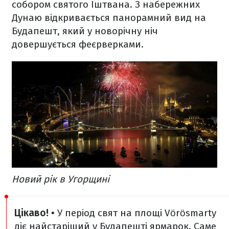
собором святого Іштвана. З набережних
Дунаю відкривається панорамний вид на
Будапешт, який у новорічну ніч
довершується феєрверками.
Новий рік в Угорщині
Цікаво!
• У період свят на площі Vörösmarty
діє найстаріший у Будапешті ярмарок. Саме