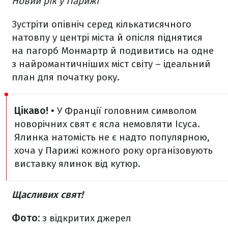
Новий рік у Парижі
Зустріти опівніч серед кількатисячного
натовпу у центрі міста й опісля піднятися
на пагорб Монмартр й подивитись на одне
з найромантичніших міст світу – ідеальний
план для початку року.
Цікаво!
• У Франції головним символом
новорічних свят є ясла немовляти Ісуса.
Ялинка натомість не є надто популярною,
хоча у Парижі кожного року організовують
виставку ялинок від кутюр.
Щасливих свят!
Фото:
з відкритих джерел