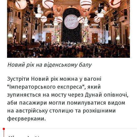
Новий рік на віденському балу
Зустріти Новий рік можна у вагоні
"Імператорського експреса", який
зупиняється на мосту через Дунай опівночі,
аби пасажири могли помилуватися видом
на австрійську столицю та розкішними
феєрверками.