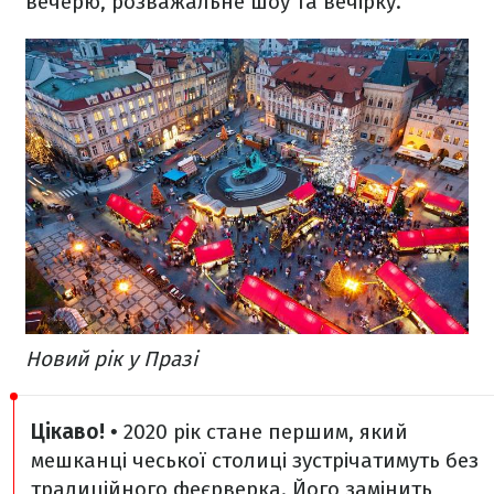
вечерю, розважальне шоу та вечірку.
Новий рік у Празі
Цікаво!
• 2020 рік стане першим, який
мешканці чеської столиці зустрічатимуть без
традиційного феєрверка. Його замінить