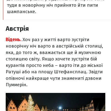
туди в новорічну ніч прийнято йти пити
шампанське.
Австрія
Відень.
Хоч раз у житті варто зустріти
новорічну ніч варто в австрійській столиці,
яка, до того ж, вважається ще й музичною
столицею світу. Якщо хочете зустріти бій
курантів просто неба – варто іти до міської
Ратуші або на площу Штефансплац. Звідти
опівночі найкраще чути знамениті дзвони
Пуммерін.