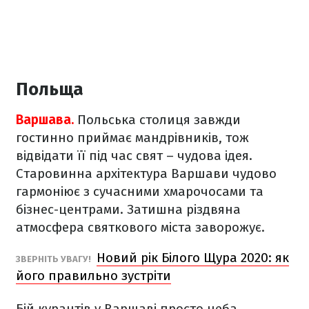
Польща
Варшава.
Польська столиця завжди
гостинно приймає мандрівників, тож
відвідати її під час свят – чудова ідея.
Старовинна архітектура Варшави чудово
гармоніює з сучасними хмарочосами та
бізнес-центрами. Затишна різдвяна
атмосфера святкового міста заворожує.
Новий рік Білого Щура 2020: як
ЗВЕРНІТЬ УВАГУ!
його правильно зустріти
Бій курантів у Варшаві просто неба