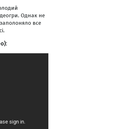
молодий
деогри. Однак не
 заполоняло все
і.
о):