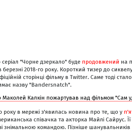
 серіал "Чорне дзеркало" буде
продовжений
на п
в березні 2018-го року. Короткий тизер до сиквел
іційній сторінці фільму в Twitter. Саме тоді стал
має назву "Bandersnatch".
 Маколей Калкін пожартував над фільмом "Сам у
о року в мережі з'явилась новина про те, що у
п'я
ериканська співачка та акторка Майлі Сайрус. Її
 зі знімальною командою. Пізніше шанувальників