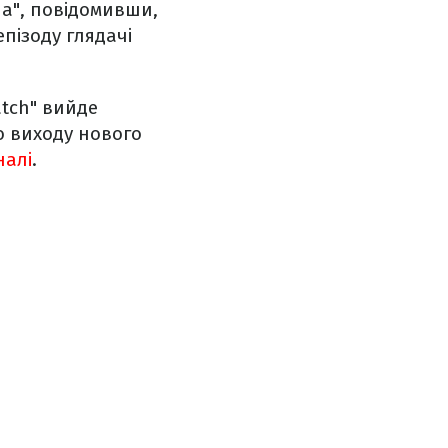
а", повідомивши,
епізоду глядачі
atch" вийде
о виходу нового
налі
.