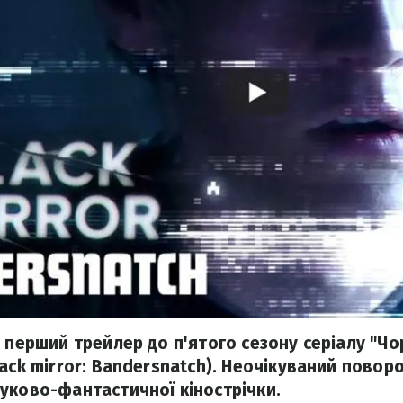
я перший трейлер до п'ятого сезону серіалу "Чо
ack mirror: Bandersnatch). Неочікуваний повор
уково-фантастичної кінострічки.