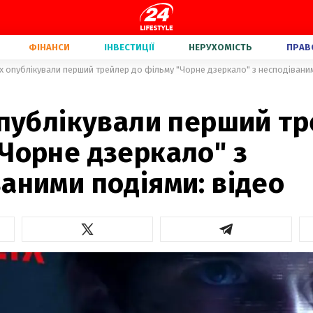
ФІНАНСИ
ІНВЕСТИЦІЇ
НЕРУХОМІСТЬ
ПРАВ
ix опублікували перший трейлер до фільму "Чорне дзеркало" з несподівани
опублікували перший т
Чорне дзеркало" з
аними подіями: відео