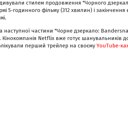
 здивували стилем продовження "Чорного дзеркал
мі 5-годинного фільму (312 хвилин) і закінчення 
мі.
ра наступної частини "Чорне дзеркало: Bandersn
. Кінокомпанія Netflix вже готує шанувальників д
ублікували перший трейлер на своєму
YouTube-ка