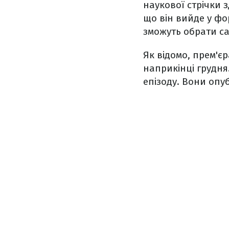
наукової стрічки
що він вийде у фор
зможуть обрати са
Як відомо, прем'є
наприкінці грудня
епізоду. Вони оп