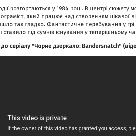
одії розгортаються у 1984 році. В центрі сюжету 
граміст, який працює над створенням цікавої ві
 йшло так гладко. Фантастичне перебування у грі
і ставило під сумнів існування у теперішньому час
до серіалу "Чорне дзеркало: Bandersnatch" (віде