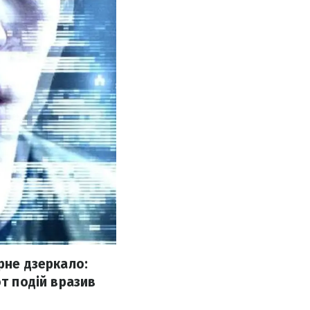
рне дзеркало:
от подій вразив