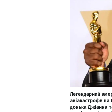
Легендарний амер
авіакастрофи на 
донька Джіанна та