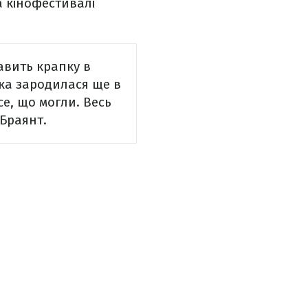
на кінофестивалі
авить крапку в
яка зародилася ще в
се, що могли. Весь
Браянт.