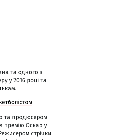
ена та одного з
у у 2016 році та
нькам.
кетболістом
ію та продюсером
в премію Оскар у
Режисером стрічки