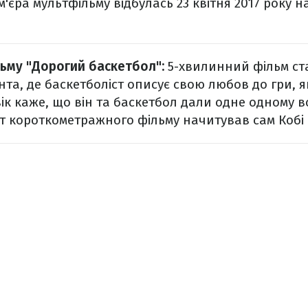
м'єра мультфільму відбулась 23 квітня 2017 року 
ьму "Дорогий баскетбол":
5-хвилинний фільм ст
янта, де баскетболіст описує свою любов до гри, 
ік каже, що він та баскетбол дали одне одному в
т короткометражного фільму начитував сам Кобі 