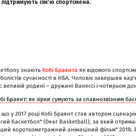
і підтримують сім'ю спортсмена.
кетболу знають
Кобі Браянта
як відомого спортсм
лістів сучасності в НБА. Чоловік завершив кар'єр
с великій родині – дружині Ванессі і чотирьом до
бі Браянт: як зірки сумують за славнозвізним бас
, що у 2017 році Кобі Браянт став автором сценар
гий баскетбол" (Dear Basketball), за який отрима
ащий короткометражний анімаціний фільм" 2018. 