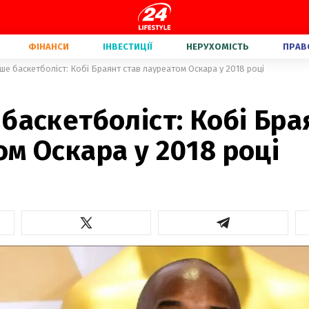
ФІНАНСИ
ІНВЕСТИЦІЇ
НЕРУХОМІСТЬ
ПРАВ
ше баскетболіст: Кобі Браянт став лауреатом Оскара у 2018 році
баскетболіст: Кобі Бра
м Оскара у 2018 році