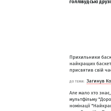
голлівудські друз
Прихильники бас
найкращих баскетбо
присвятив свій ча
Загинув Ко
ДО ТЕМИ:
Але мало хто знає
мультфільму "Доро
номінації "Найкр