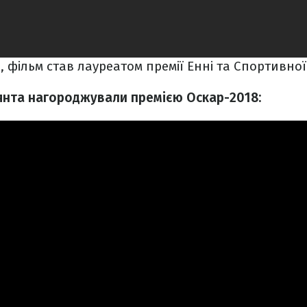
, фільм став лауреатом премії Енні та Спортивної 
аянта нагороджували премією Оскар-2018: