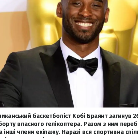
иканський баскетболіст Кобі Браянт загинув 26
борту власного гелікоптера. Разом з ним переб
 інші члени екіпажу. Наразі вся спортивна спіл