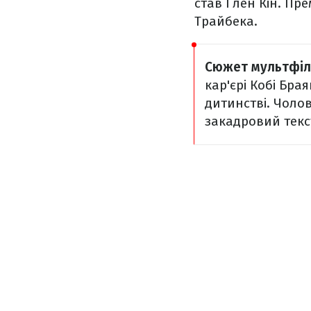
став Глен Кін. Пре
Трайбека.
Сюжет мультфіл
кар'єрі Кобі Бра
дитинстві. Чолов
закадровий текс