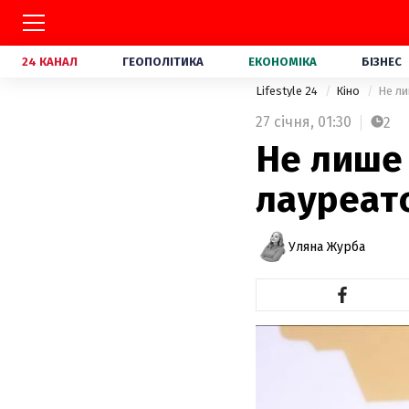
24 КАНАЛ
ГЕОПОЛІТИКА
ЕКОНОМІКА
БІЗНЕС
Lifestyle 24
Кіно
Не ли
27 січня,
01:30
2
Не лише 
лауреато
Уляна Журба