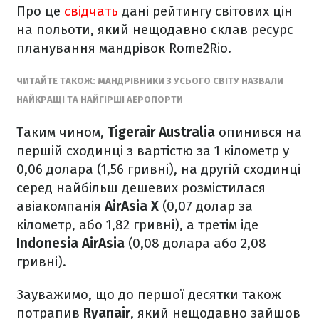
Про це
свідчать
дані рейтингу світових цін
на польоти, який нещодавно склав ресурс
планування мандрівок Rome2Rio.
ЧИТАЙТЕ ТАКОЖ: МАНДРІВНИКИ З УСЬОГО СВІТУ НАЗВАЛИ
НАЙКРАЩІ ТА НАЙГІРШІ АЕРОПОРТИ
Таким чином,
Tigerair Australia
опинився на
першій сходинці з вартістю за 1 кілометр у
0,06 долара (1,56 гривні), на другій сходинці
серед найбільш дешевих розмістилася
авіакомпанія
AirAsia X
(0,07 долар за
кілометр, або 1,82 гривні), а третім іде
Indonesia AirAsia
(0,08 долара або 2,08
гривні).
Зауважимо, що до першої десятки також
потрапив
Ryanair
, який нещодавно зайшов