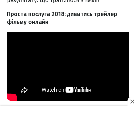
результату. Що трапилося з Емілі?
Проста послуга 2018: дивитись трейлер
фільму онлайн
"Метелик" (Papillon)
Стрічка "Метелик" – це історія про волю до
життя. Анрі Шарьєра всі називають