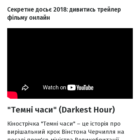
Секретне досьє 2018: дивитись трейлер
фільму онлайн
"Темні часи" (Darkest Hour)
Кінострічка "Темні часи" – це історія про
вирішальний крок Вінстона Черчилля на
посаді прем'єр-міністра Великобританії,