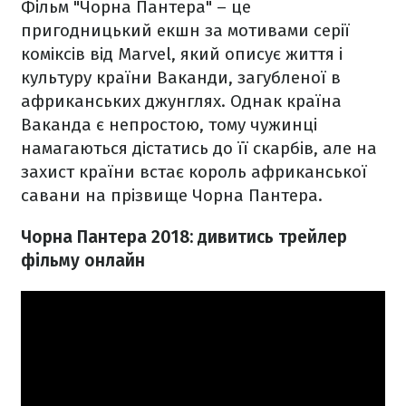
Фільм "Чорна Пантера" – це
пригодницький екшн за мотивами серії
коміксів від Marvel, який описує життя і
культуру країни Ваканди, загубленої в
африканських джунглях. Однак країна
Ваканда є непростою, тому чужинці
намагаються дістатись до її скарбів, але на
захист країни встає король африканської
савани на прізвище Чорна Пантера.
Чорна Пантера 2018: дивитись трейлер
фільму онлайн