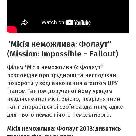
"Місія неможлива: Фолаут"
(Mission: Impossible – Fallout)
Фільм "Місія неможлива 6: Фолаут"
розповідає про труднощі та несподівані
повороти у ході виконання агентом ЦРУ
Ітаном Гантом дорученої йому урядом
нездійсненної місії. Звісно, незрівнянний
Гант впорається зі своїм завданням, адже
для нього немає нічого неможливого.
Місія неможлива: Фолаут 2018: дивитись