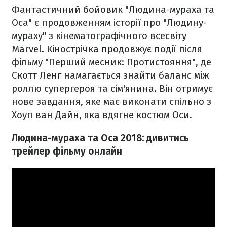
Фантастичний бойовик "Людина-мураха та
Оса" є продовженням історії про "Людину-
мураху" з кінематографічного всесвіту
Marvel. Кінострічка продовжує події після
фільму "Перший месник: Протистояння", де
Скотт Ленг намагається знайти баланс між
роллю супергероя та сім'янина. Він отримує
нове завдання, яке має виконати спільно з
Хоуп ван Дайн, яка вдягне костюм Оси.
Людина-мураха та Оса 2018: дивитись
трейлер фільму онлайн