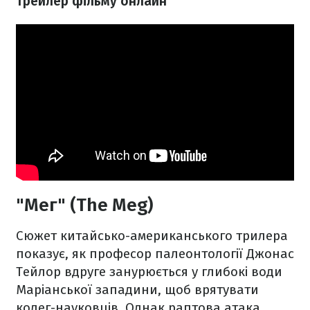
трейлер фільму онлайн
"Мег" (The Meg)
Сюжет китайсько-американського трилера
показує, як професор палеонтології Джонас
Тейлор вдруге занурюється у глибокі води
Маріанської западини, щоб врятувати
колег-науковців. Однак раптова атака