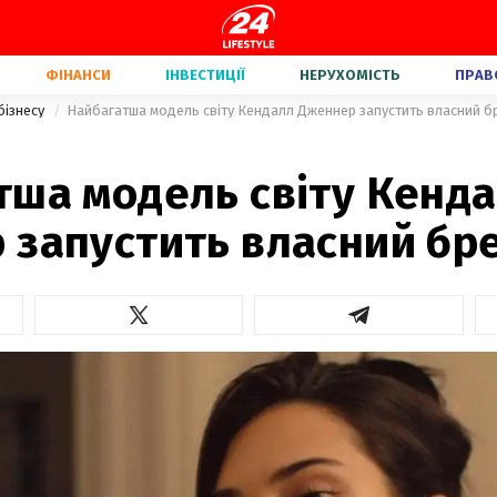
ФІНАНСИ
ІНВЕСТИЦІЇ
НЕРУХОМІСТЬ
ПРАВ
бізнесу
Найбагатша модель світу Кендалл Дженнер запустить власний б
тша модель світу Кенд
 запустить власний бр