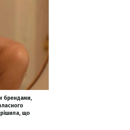
и брендами,
 власного
ирішила, що