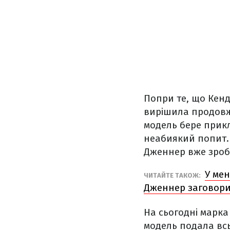
Попри те, що Кен
вирішила продовжу
модель бере прикла
неабиякий попит.
Дженнер вже зроби
У мен
ЧИТАЙТЕ ТАКОЖ:
Дженнер заговори
На сьогодні марка
модель подала всь