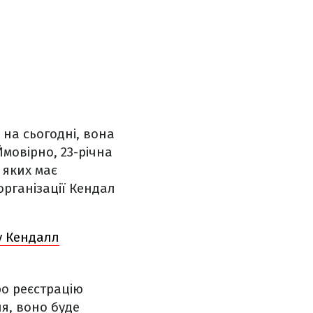
на сьогодні, вона
мовірно, 23-річна
 яких має
організації Кендал
у Кендалл
ро реєстрацію
я, воно буде