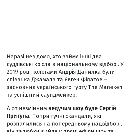
Наразі невідомо, хто займе інші два
суддівські крісла в національному відборі. У
2019 році колегами Андрія Данилка були
співачка Джамала та Євген Філатов –
засновник українського гурту The Maneken
та успішний саундмейкер.
А от незмінним
ведучим шоу буде Сергій
Притула
. Попри гучні скандали, які
розпалились на попередньому нацвідборі,
він залюбки вийде у прямі ефіри шоу та