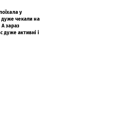
поїхала у
 дуже чекали на
 А зараз
с дуже активні і