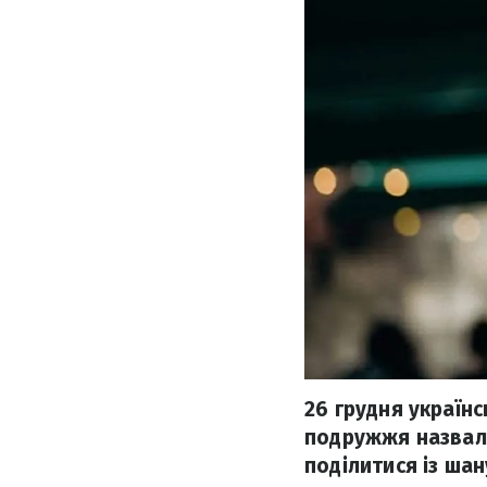
26 грудня українс
подружжя назвало
поділитися із ша