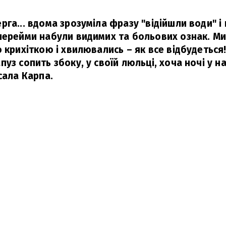
га... вдома зрозуміла фразу "відійшли води" і 
перейми набули видимих та больових ознак. Ми
 крихіткою і хвилювались – як все відбудеться!
уз сопить збоку, у своїй люльці, хоча ночі у на
сала Карпа.