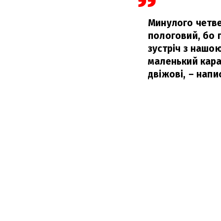
Минулого четвер
пологовий, бо 
зустріч з нашою
маленький карап
двіжові,
– напи