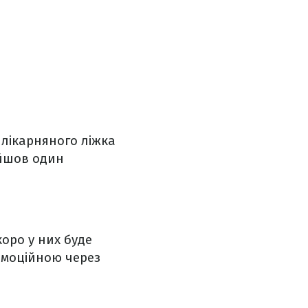
 лікарняного ліжка
ойшов один
коро у них буде
емоційною через