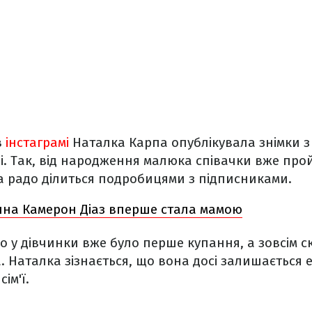
в
інстаграмі
Наталка Карпа опублікувала знімки з
ні. Так, від народження малюка співачки вже пр
а радо ділиться подробицями з підписниками.
ічна Камерон Діаз вперше стала мамою
що у дівчинки вже було перше купання, а зовсім с
 Наталка зізнається, що вона досі залишається 
ім'ї.