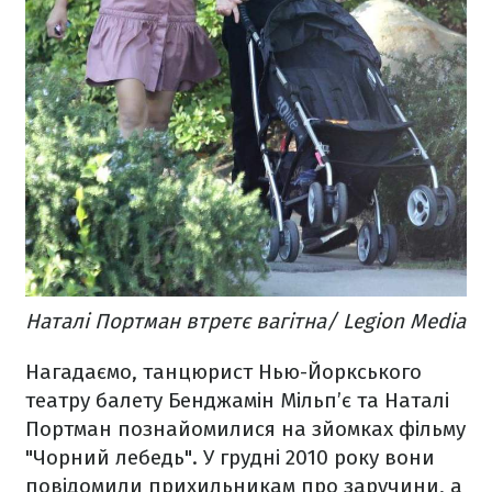
Наталі Портман втретє вагітна/ Legion Media
Нагадаємо, танцюрист Нью-Йоркського
театру балету Бенджамін Мільп’є та Наталі
Портман познайомилися на зйомках фільму
"Чорний лебедь". У грудні 2010 року вони
повідомили прихильникам про заручини, а