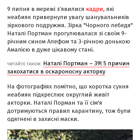
9 липня в мережі з’явилися
кадри
, які
неабияк привернули увагу шанувальників
зіркового подружжя. Зірка "Чорного лебедя"
Наталі Портман прогулювалася зі своїм 9-
річним сином Алефом та 3-річною донькою
Амалією в дуже цікавому стані.
Наталі Портман – 39! 5 причин
ЧИТАЙТЕ ТАКОЖ
закохатися в оскароносну акторку
На фотографіях помітно, що коротка сукня
неабияк підкреслює округлий живіт
акторки. Наталі Порман та її сім'я
дотримуються правил карантину, тож були
одягнені в захисні маски.