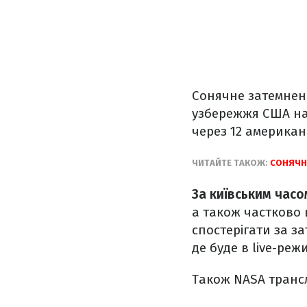
Сонячне затемнен
узбережжя США на з
через 12 американ
ЧИТАЙТЕ ТАКОЖ:
СОНЯЧНЕ
За київським часо
а також частково в
спостерігати за з
де буде в live-реж
Також NASA транс