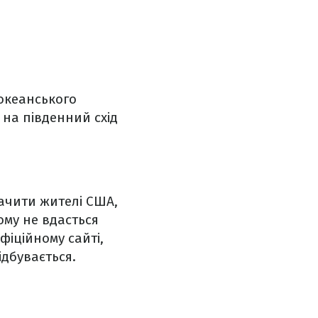
океанського
 на південний схід
бачити жителі США,
ому не вдасться
фіційному сайті,
ідбувається.