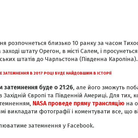
ня розпочнеться близько 10 ранку за часом Тихо
аході штату Орегон, в місті Салем, і просунеться
ських штатів до Чарльстона (Південна Кароліна).
 ЗАТЕМНЕННЯ В 2017 РОЦІ БУДЕ НАЙДОВШИМ В ІСТОРІЇ
м затемнення буде о 21:26
, але його зможуть по
 Західній Європі та Південній Америці.
Для тих, к
атемненням,
NASA проведе пряму трансляцію
на о
имі викладати фотографії і коментувати все, що в
люватиме затемнення у Facebook.