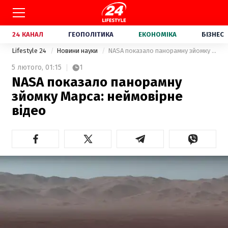
24 КАНАЛ
ГЕОПОЛІТИКА
ЕКОНОМІКА
БІЗНЕС
Lifestyle 24
Новини науки
NASA показало панорамну зйомку Марса: неймовірне відео
5 лютого,
01:15
1
NASA показало панорамну
зйомку Марса: неймовірне
відео