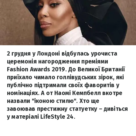
2 грудня у Лондоні відбулась урочиста
церемонія нагородження преміями
Fashion Awards 2019. До Великої Британії
приїхало чимало голлівудських зірок, які
публічно підтримали своїх фаворитів у
номінаціях. А от Наомі Кемпбелл вкотре
назвали "іконою стилю". Хто ще
завоював престижну статуетку – дивіться
у матеріалі LifeStyle 24.