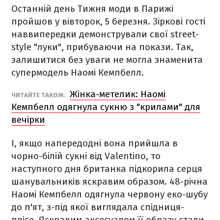
Останній день Тижня моди в Парижі
пройшов у вівторок, 5 березня. Зіркові гості
наввипередки демонстрували свої street-
style "луки", прибуваючи на покази. Так,
залишитися без уваги не могла знаменита
супермодель Наомі Кемпбелл.
Жінка-метелик: Наомі
ЧИТАЙТЕ ТАКОЖ:
Кемпбелл одягнула сукню з "крилами" для
вечірки
І, якщо напередодні вона прийшла в
чорно-білій сукні від Valentino, то
наступного дня британка підкорила серця
шанувальників яскравим образом. 48-річна
Наомі Кемпбелл одягнула червону еко-шубу
до п'ят, з-під якої виглядала спідниця-
плісе. Яскравим аксесуаром її образу стали