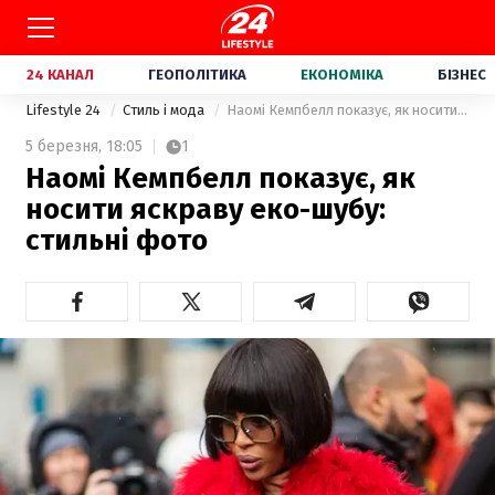
24 КАНАЛ
ГЕОПОЛІТИКА
ЕКОНОМІКА
БІЗНЕС
Lifestyle 24
Стиль і мода
Наомі Кемпбелл показує, як носити яскраву еко-шубу: стильні фото
5 березня,
18:05
1
Наомі Кемпбелл показує, як
носити яскраву еко-шубу:
стильні фото