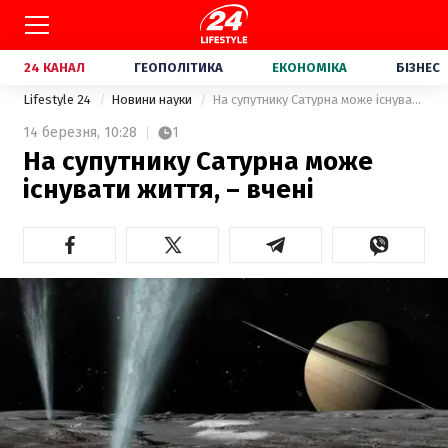
24 КАНАЛ
ГЕОПОЛІТИКА
ЕКОНОМІКА
БІЗНЕС
Lifestyle 24
Новини науки
На супутнику Сатурна може існувати життя, – вчені
14 березня,
10:28
1
На супутнику Сатурна може
існувати життя, – вчені