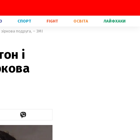
О
СПОРТ
FIGHT
ОСВІТА
ЛАЙФХАКИ
зіркова подруга, – ЗМІ
он і
ркова