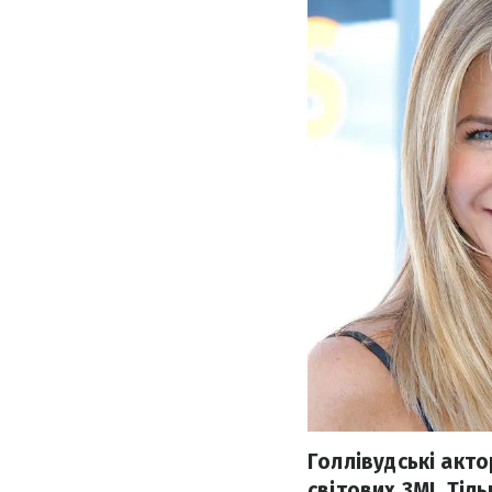
Голлівудські акто
світових ЗМІ. Тіл