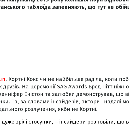
танського таблоїда запевняють, що тут не обій
un
, Кортні Кокс чи не найбільше раділа, коли по
х друзів. На церемонії SAG Awards Бред Пітт ніжн
енніфер Еністон та залюбки демонстрував, що в
нки. Та, за словами інсайдерів, актори і надалі 
дального розлучення, якби не Кортні.
 дуже зрілі стосунки, – інсайдери розповіли, що 