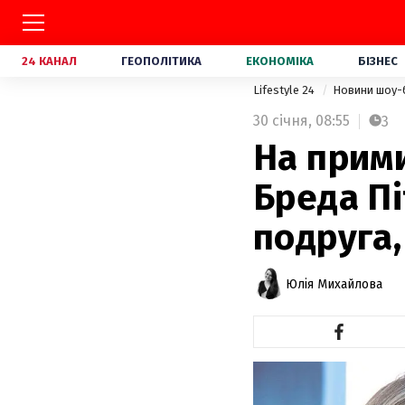
24 КАНАЛ
ГЕОПОЛІТИКА
ЕКОНОМІКА
БІЗНЕС
Lifestyle 24
Новини шоу-
30 січня,
08:55
3
На прим
Бреда Пі
подруга,
Юлія Михайлова