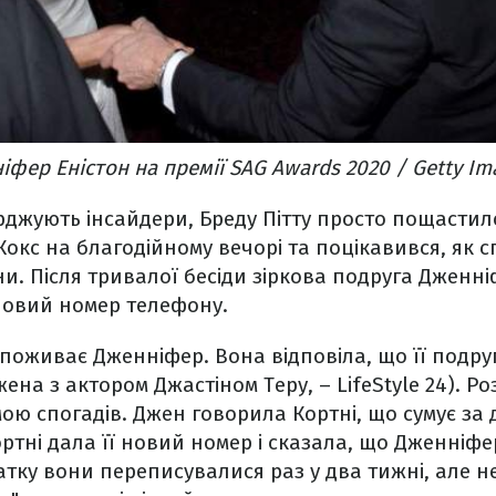
іфер Еністон на премії SAG Awards 2020 / Getty Im
рджують інсайдери, Бреду Пітту просто пощастил
 Кокс на благодійному вечорі та поцікавився, як 
. Після тривалої бесіди зіркова подруга Дженні
новий номер телефону.
к поживає Дженніфер. Вона відповіла, що її подру
ена з актором Джастіном Теру, – LifeStyle 24). Р
ю спогадів. Джен говорила Кортні, що сумує за 
ортні дала її новий номер і сказала, що Дженніфе
тку вони переписувалися раз у два тижні, але 