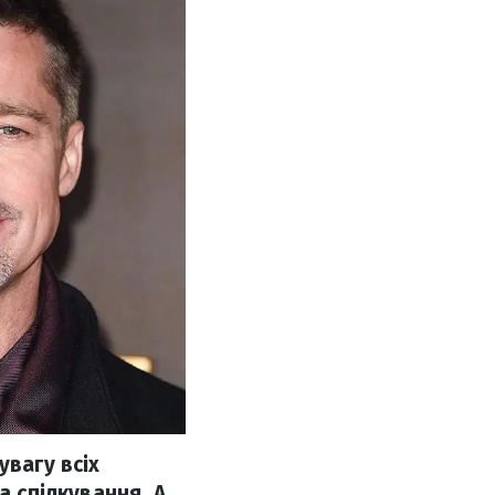
увагу всіх
а спілкування. А