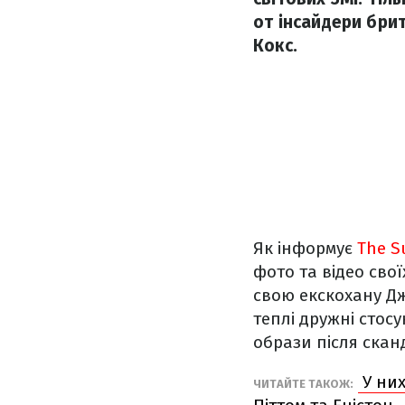
от інсайдери бри
Кокс.
Як інформує
The S
фото та відео свої
свою екскохану Дж
теплі дружні стосу
образи після скан
У них
ЧИТАЙТЕ ТАКОЖ: