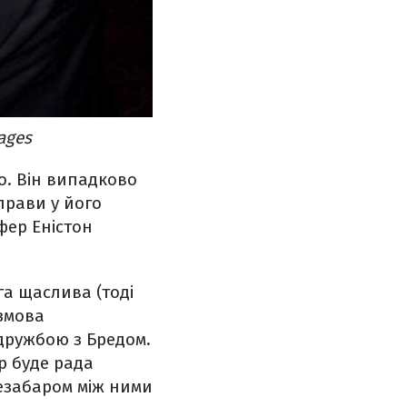
ages
о. Він випадково
справи у його
фер Еністон
га щаслива (тоді
озмова
дружбою з Бредом.
р буде рада
незабаром між ними