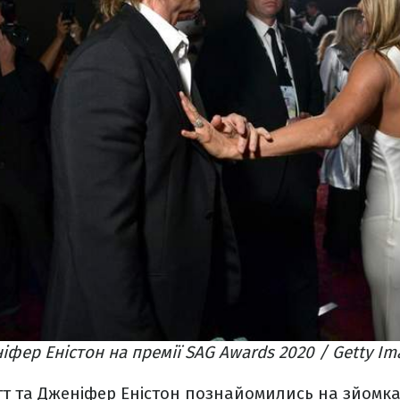
іфер Еністон на премії SAG Awards 2020 / Getty Im
ітт та Дженіфер Еністон познайомились на зйомках