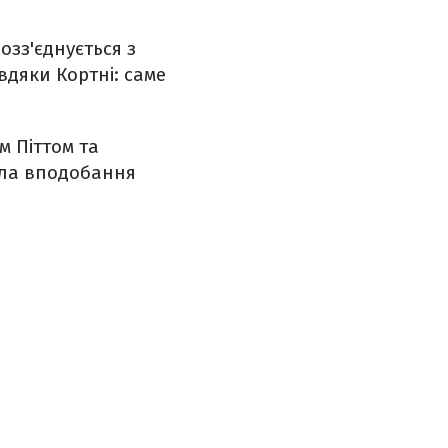
озз'єднується з
дяки Кортні: саме
м Піттом та
ила вподобання