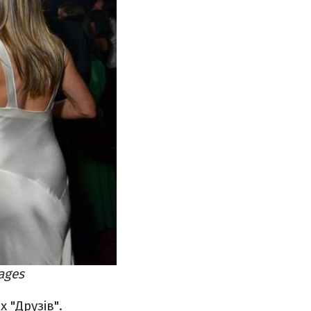
ages
 "Друзів".