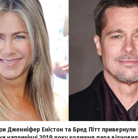
ри Дженніфер Еністон та Бред Пітт привернули 
ьки наприкінці 2019 року колишня пара відновил