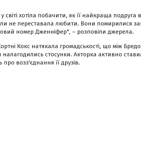
у світі хотіла побачити, як її найкраща подруга в
оли не переставала любити. Вони помирилися зав
новий номер Дженніфер", – розповіли джерела.
Кортні Кокс натякала громадськості, що між Бредо
н налагодились стосунки. Акторка активно став
 про возз'єднання її друзів.