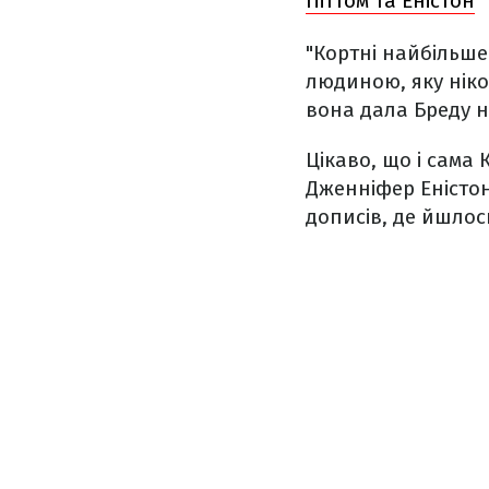
Піттом та Еністон
"Кортні найбільше 
людиною, яку нік
вона дала Бреду 
Цікаво, що і сама 
Дженніфер Еністо
дописів, де йшлось