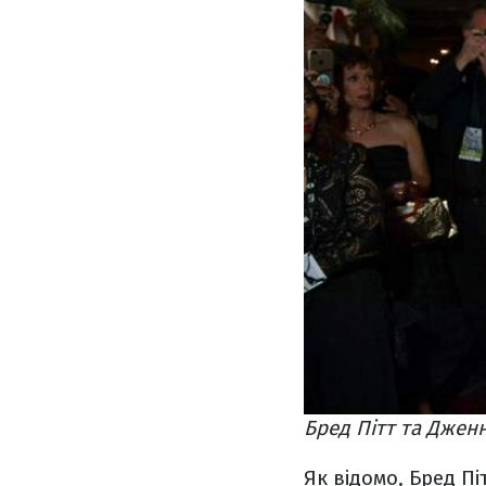
Бред Пітт та Дженн
Як відомо, Бред П