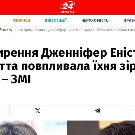
ФІНАНСИ
ІНВЕСТИЦІЇ
НЕРУХОМІСТЬ
ПРАВ
бізнесу
На примирення Дженніфер Еністон і Бреда Пітта повпливала їхня 
ирення Дженніфер Еніст
тта повпливала їхня зі
 – ЗМІ