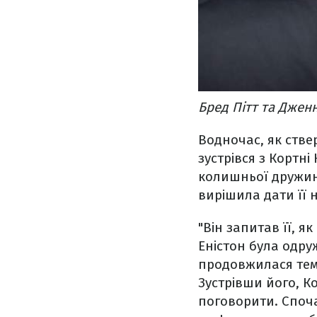
Бред Пітт та Дженн
Водночас, як стве
зустрівся з Кортні
колишньої дружини
вирішила дати її 
"Він запитав її, я
Еністон була одруж
продовжилася темо
Зустрівши його, К
поговорити. Споча