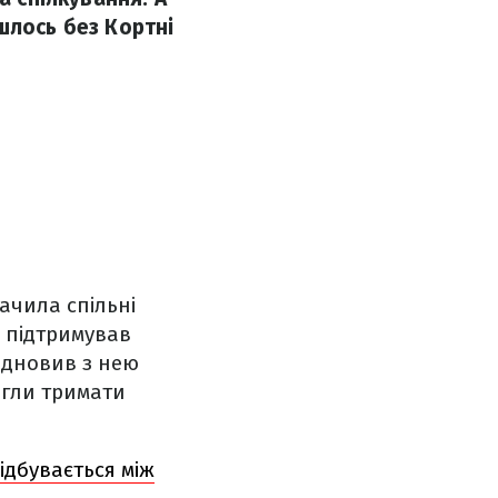
шлось без Кортні
бачила спільні
о підтримував
ідновив з нею
могли тримати
відбувається між