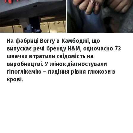
На фабриці Berry в Камбоджі, що
випускає речі бренду H&M, одночасно 73
швачки втратили свідомість на
виробництві. У жінок діагностували
гіпоглікемію – падіння рівня глюкози в
крові.