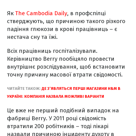
Як
The Cambodia Daily
, в профспілці
стверджують, що причиною такого різкого
падіння глюкози в крові працівниць – є
нестача сну та їжі.
Всіх працівниць госпіталізували.
Керівництво Berry пообіцяло провести
внутрішнє розслідування, щоб встановити
точну причину масової втрати свідомості.
ЧИТАЙТЕ ТАКОЖ:
ДЕ З’ЯВЛЯТЬСЯ ПЕРШІ МАГАЗИНИ H&M В
УКРАЇНІ: КОМПАНІЯ НАЗВАЛА МОЖЛИВІ ВАРІАНТИ
Це вже не перший подібний випадок на
фабриці Berry. У 2011 році свідомість
втратили 200 робітників – тоді лікарі
назвали причиною інциденту духоту в