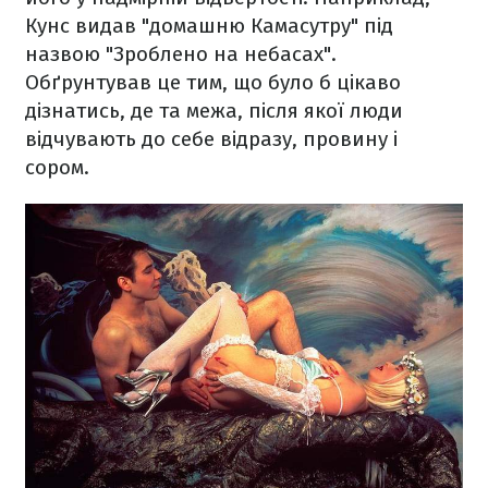
Кунс видав "домашню Камасутру" під
назвою "Зроблено на небасах".
Обґрунтував це тим, що було б цікаво
дізнатись, де та межа, після якої люди
відчувають до себе відразу, провину і
сором.