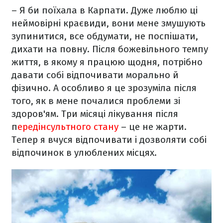
– Я би поїхала в Карпати. Дуже люблю ці
неймовірні краєвиди, вони мене змушують
зупинитися, все обдумати, не поспішати,
дихати на повну. Після божевільного темпу
життя, в якому я працюю щодня, потрібно
давати собі відпочивати морально й
фізично. А особливо я це зрозуміла після
того, як в мене почалися проблеми зі
здоров'ям. Три місяці лікування після
п
ередінсультного стану
– це не жарти.
Тепер я вчуся відпочивати і дозволяти собі
відпочинок в улюблених місцях.