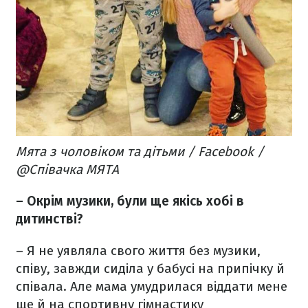
Мята з чоловіком та дітьми / Facebook /
@Співачка МЯТА
– Окрім музики, були ще якісь хобі в
дитинстві?
– Я не уявляла свого життя без музики,
співу, завжди сиділа у бабусі на припічку й
співала. Але мама умудрилася віддати мене
ще й на спортивну гімнастику