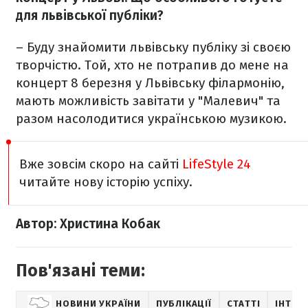
для львівської публіки?
– Буду знайомити львівську публіку зі своєю
творчістю. Той, хто не потрапив до мене на
концерт 8 березня у Львівську філармонію,
мають можливість завітати у "Малевич" та
разом насолодитися українською музикою.
Вже зовсім скоро на сайті
LifeStyle 24
читайте нову історію успіху.
Автор: Христина Кобак
Пов'язані теми:
НОВИНИ УКРАЇНИ
ПУБЛІКАЦІЇ
СТАТТІ
ІНТЕР