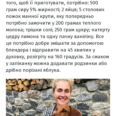
того, щоб її приготувати, потрібно: 500
грам сиру 5% жирності; 2 яйця; 5 столових
ложок манної крупи, яку попередньо
потрібно замочити у 200 грамах теплого
молока; трішки солі; 250 грам цукру; натерту
цедру лимона та одну пачку ваніліну. Все
це потрібно добре змішати за допомогою
блендера і відправити на 45 хвилин у
духовку, розігріту на 160 градусів. За смаком
у запіканку можна додавати родзинки або
дрібно порізані яблука.