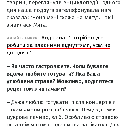
тварин, переглянули енциклопедії і одного
дня наша подруга зателефонувала нам і
сказала: "Вона мені схожа на Мяту". Так і
з'явилася Мята.
Андріана: "Потрібно усе
ЧИТАЙТЕ ТАКОЖ:
робити за власними відчуттями, усім не
догодиш"
– Ви часто гастролюєте. Коли буваєте
вдома, любите готувати? Яка Ваша
улюблена страва? Можливо, поділитеся
рецептом з читачами?
– Дуже люблю готувати, після концертів я
таким чином розслабляюся. Печу з дітьми
цукрове печиво, хліб. Особливою стравою
останнім часом стала сирна запіканка. Для