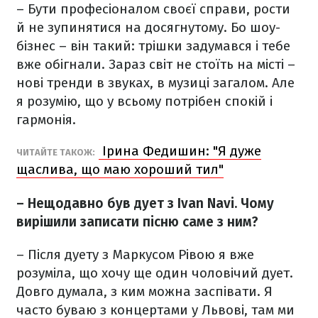
– Бути професіоналом своєї справи, рости
й не зупинятися на досягнутому. Бо шоу-
бізнес – він такий: трішки задумався і тебе
вже обігнали. Зараз світ не стоїть на місті –
нові тренди в звуках, в музиці загалом. Але
я розумію, що у всьому потрібен спокій і
гармонія.
Ірина Федишин: "Я дуже
ЧИТАЙТЕ ТАКОЖ:
щаслива, що маю хороший тил"
– Нещодавно був дует з Ivan Navi
. Чому
вирішили записати пісню саме з ним?
– Після дуету з Маркусом Рівою я вже
розуміла, що хочу ще один чоловічий дует.
Довго думала, з ким можна заспівати. Я
часто буваю з концертами у Львові, там ми