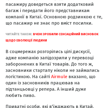
пасажиру доведеться взяти додатковий
багаж і передати його представникам
компанії в Китаї. Основною родзинкою є те,
що пасажир не знає про вміст посилки.
ЧИТАЙТЕ ТАКОЖ:
ВЧЕНІ ЗРОБИЛИ СЕНСАЦІЙНИЙ ВИСНОВОК
ЩОДО ЕВОЛЮЦІЇ ЛЮДИНИ
В соцмережах розгорілись цілі дискусії,
адже компанію запідозрили у перевозці
заборонених в Китаї товарів. До того ж,
засновники стартапу ніколи не займались
логістикою. На сайті
Airmule
вказано, що
один із засновників працював на
підтанцьовці у репера. А інший дуже
любить пиво.
Приватні особи, які в'їжджають в Китай,