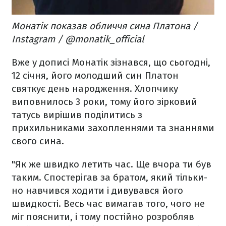
Монатік показав обличчя сина Платона /
Instagram / @monatik_official
Вже у дописі Монатік зізнався, що сьогодні,
12 січня, його молодший син Платон
святкує день народження. Хлопчику
виповнилось 3 роки, тому його зірковий
татусь вирішив поділитись з
прихильниками захопленнями та знаннями
свого сина.
"Як же швидко летить час. Ще вчора ти був
таким. Спостерігав за братом, який тільки-
но навчився ходити і дивувався його
швидкості. Весь час вимагав того, чого не
міг пояснити, і тому постійно розробляв