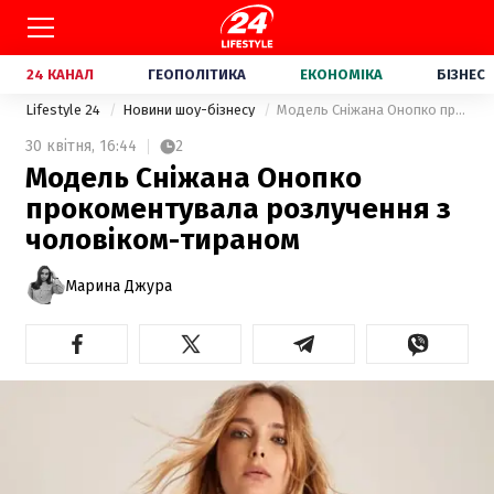
24 КАНАЛ
ГЕОПОЛІТИКА
ЕКОНОМІКА
БІЗНЕС
Lifestyle 24
Новини шоу-бізнесу
Модель Сніжана Онопко прокоментувала розлучення з чоловіком-тираном
30 квітня,
16:44
2
Модель Сніжана Онопко
прокоментувала розлучення з
чоловіком-тираном
Марина Джура