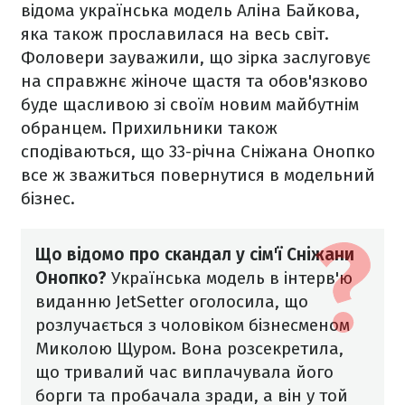
відома українська модель Аліна Байкова,
яка також прославилася на весь світ.
Фоловери зауважили, що зірка заслуговує
на справжнє жіноче щастя та обов'язково
буде щасливою зі своїм новим майбутнім
обранцем. Прихильники також
сподіваються, що 33-річна Сніжана Онопко
все ж зважиться повернутися в модельний
бізнес.
Що відомо про скандал у сім'ї Сніжани
Онопко?
Українська модель в інтерв'ю
виданню JetSetter оголосила, що
розлучається з чоловіком бізнесменом
Миколою Щуром. Вона розсекретила,
що тривалий час виплачувала його
борги та пробачала зради, а він у той