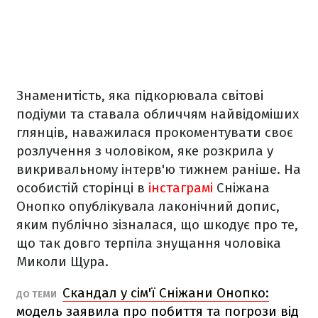
Знаменитість, яка підкорювала світові
подіуми та ставала обличчям найвідоміших
глянців, наважилася прокоментувати своє
розлучення з чоловіком, яке розкрила у
викривальному інтерв'ю тижнем раніше. На
особистій сторінці в
інстаграмі
Сніжана
Онопко опублікувала лаконічний допис,
яким публічно зізналася, що шкодує про те,
що так довго терпіла знущання чоловіка
Миколи Щура.
Скандал у сім'ї Сніжани Онопко:
ДО ТЕМИ
модель заявила про побиття та погрози від