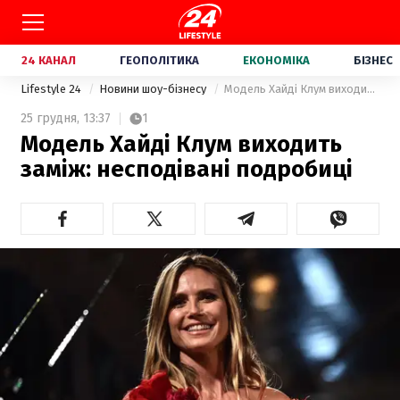
24 КАНАЛ
ГЕОПОЛІТИКА
ЕКОНОМІКА
БІЗНЕС
Lifestyle 24
Новини шоу-бізнесу
Модель Хайді Клум виходить заміж: несподівані подробиці
25 грудня,
13:37
1
Модель Хайді Клум виходить
заміж: несподівані подробиці