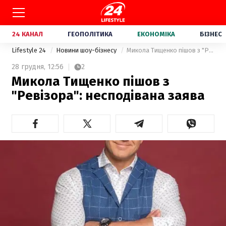
24 КАНАЛ
ГЕОПОЛІТИКА
ЕКОНОМІКА
БІЗНЕС
Lifestyle 24
Новини шоу-бізнесу
Микола Тищенко пішов з "Ревізора": несподівана заява
28 грудня,
12:56
2
Микола Тищенко пішов з
"Ревізора": несподівана заява