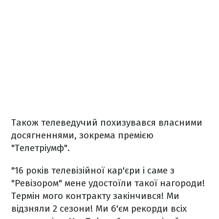
Також телеведучий похизувався власними
досягненнями, зокрема премією
"Телетріумф".
"16 років телевізійної кар'єри і саме з
"Ревізором" мене удостоїли такої нагороди!
Термін мого контракту закінчився! Ми
відзняли 2 сезони! Ми б'єм рекорди всіх