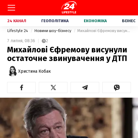
24 КАНАЛ
ГЕОПОЛІТИКА
ЕКОНОМІКА
БІЗНЕС
Lifestyle 24
Новини шоу-бізнесу
Михайлові Єфремову висунули остаточне звинувачення у ДТП
7 липня,
08:36
2
Михайлові Єфремову висунули
остаточне звинувачення у ДТП
Христина Кобак