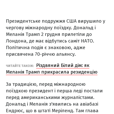
Президентське подружжя США вирушило у
чергову міжнародну поїздку. Дональд і
Меланія Трамп 2 грудня прилетіли до
Лондона, де має відбутись саміт НАТО.
Політична подія є знаковою, адже
присвячена 70-річчю альянсу.
Різдвяний Білий дім: як
ЧИТАЙТЕ ТАКОЖ:
Меланія Трамп прикрасила резиденцію
За традицією, перед міжнародною
поїздкою президент і перша леді постали
перед американськими журналістами.
Дональд і Меланія з'явились на авіабазі
Ендрюс, що в штаті Меріленд. Там глава