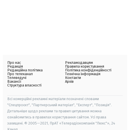
Про нас
Рекламодавцям
Редакція
Правила користування
Редакційна політика
Політика конфіденційності
Про телеканал
Технічна інформація
Телеведучі
Контакти
Вакансії
Архів
Структура власності
Всі комерційні рекламні матеріали позначені словами
"Спецпроєкт", "Партнерський матеріал", "Експерт", "Позиція".
Детальніше щодо реклами та правил цитування можна
ознайомитись в правилах користування сайтом. Усі права
захищені. © 2005—2021, ПрАТ «Телерадіокомпанія "Люкс"», 24
Канал.