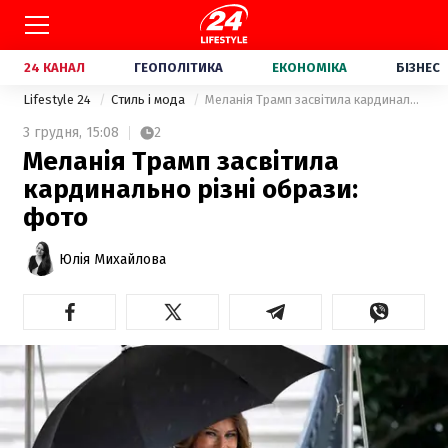
24 КАНАЛ
ГЕОПОЛІТИКА
ЕКОНОМІКА
БІЗНЕС
Lifestyle 24
Стиль і мода
Меланія Трамп засвітила кардинально різні образи: фото
3 грудня,
15:08
2
Меланія Трамп засвітила
кардинально різні образи:
фото
Юлія Михайлова