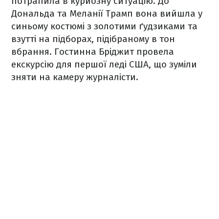
потрапила в курйозну ситуацію. До
Дональда та Меланії Трамп вона вийшла у
синьому костюмі з золотими ґудзиками та
взутті на підборах, підібраному в тон
вбрання. Гостинна Бріджит провела
екскурсію для першої леді США, що зуміли
зняти на камеру журналісти.