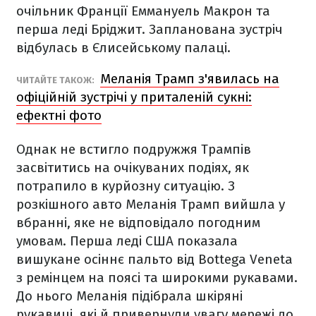
очільник Франції Еммануель Макрон та
перша леді Бріджит. Запланована зустріч
відбулась в Єлисейському палаці.
Меланія Трамп з'явилась на
ЧИТАЙТЕ ТАКОЖ:
офіційній зустрічі у приталеній сукні:
ефектні фото
Однак не встигло подружжя Трампів
засвітитись на очікуваних подіях, як
потрапило в курйозну ситуацію. З
розкішного авто Меланія Трамп вийшла у
вбранні, яке не відповідало погодним
умовам. Перша леді США показала
вишукане осіннє пальто від Bottega Veneta
з ремінцем на поясі та широкими рукавами.
До нього Меланія підібрала шкіряні
рукавиці, які й привернули увагу мережі до