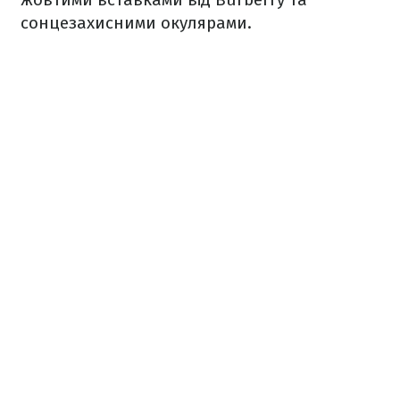
сонцезахисними окулярами.