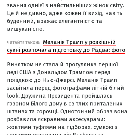
звання однієї з найстильніших жінок світу.
Це й не дивно, адже кожен її вихід, навіть
буденний, вражає елегантністю та
вишуканістю.
Меланія Трамп у розкішній
ЧИТАЙТЕ ТАКОЖ:
сукні розпочала підготовку до Різдва: фото
Винятком не стала й прогулянка першої
леді США з Дональдом Трампом перед
поїздкою до Нью-Джерсі. Меланія Трамп
засвітила перед фотографами літній білий
look. Дружина Президента пройшлась
газоном Білого дому в світлих приталених
штанах та сорочці. Однотонний образ вона
розбавила яскравими аксесуарами:
жовтими туфлями на підборах, сумкою з
жовтими вставками від
Burberry
та