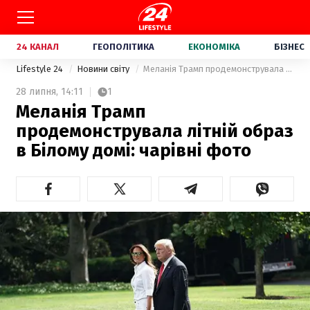
24 КАНАЛ
ГЕОПОЛІТИКА
ЕКОНОМІКА
БІЗНЕС
Lifestyle 24
Новини світу
Меланія Трамп продемонструвала літній образ в Білому домі: чарівні фото
28 липня,
14:11
1
Меланія Трамп
продемонструвала літній образ
в Білому домі: чарівні фото