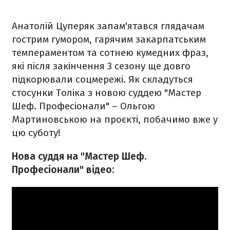
Анатолій Цуперяк запам'ятався глядачам
гострим гумором, гарячим закарпатським
темпераментом та сотнею кумедних фраз,
які після закінчення 3 сезону ще довго
підкорювали соцмережі. Як складуться
стосунки Толіка з новою суддею "Мастер
Шеф. Професіонали" – Ольгою
Мартиновською на проєкті, побачимо вже у
цю суботу!
Нова суддя на "Мастер Шеф.
Професіонали" відео: