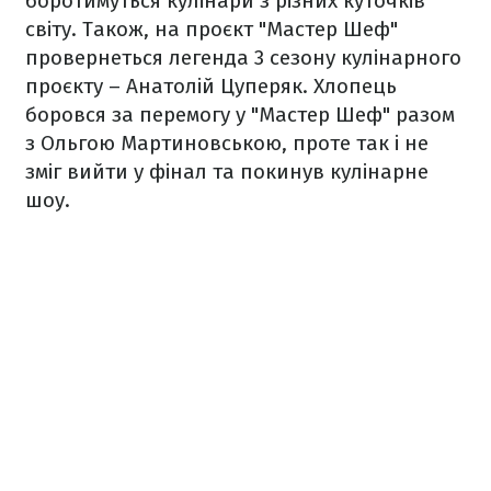
боротимуться кулінари з різних куточків
світу. Також, на проєкт "Мастер Шеф"
провернеться легенда 3 сезону кулінарного
проєкту – Анатолій Цуперяк. Хлопець
боровся за перемогу у "Мастер Шеф" разом
з Ольгою Мартиновською, проте так і не
зміг вийти у фінал та покинув кулінарне
шоу.