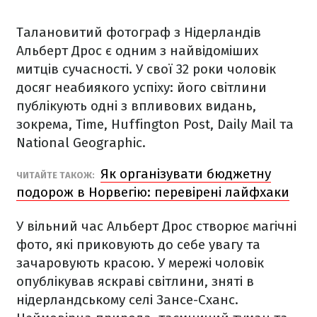
Талановитий фотограф з Нідерландів
Альберт Дрос є одним з найвідоміших
митців сучасності. У свої 32 роки чоловік
досяг неабиякого успіху: його світлини
публікують одні з впливових видань,
зокрема, Time, Huffington Post, Daily Mail та
National Geographic.
Як організувати бюджетну
ЧИТАЙТЕ ТАКОЖ:
подорож в Норвегію: перевірені лайфхаки
У вільний час Альберт Дрос створює магічні
фото, які приковують до себе увагу та
зачаровують красою. У мережі чоловік
опублікував яскраві світлини, зняті в
нідерландському селі Зансе-Сханс.