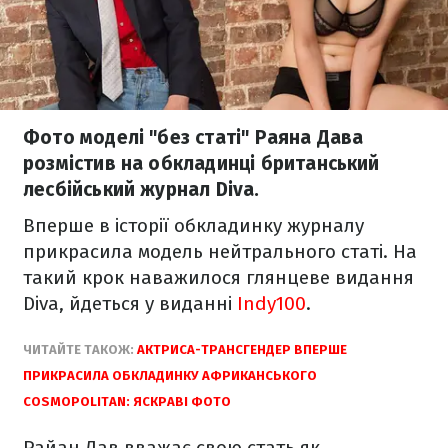
Фото моделі "без статі" Раяна Дава
розмістив на обкладинці британський
лесбійський журнал Diva.
Вперше в історії обкладинку журналу
прикрасила модель нейтрального статі. На
такий крок наважилося глянцеве видання
Diva, йдеться у виданні
Indy100
.
ЧИТАЙТЕ ТАКОЖ:
АКТРИСА-ТРАНСГЕНДЕР ВПЕРШЕ
ПРИКРАСИЛА ОБКЛАДИНКУ АФРИКАНСЬКОГО
COSMOPOLITAN: ЯСКРАВІ ФОТО
Райан Дав вважає свою стать як