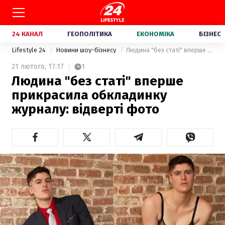
24 КАНАЛ
ГЕОПОЛІТИКА
ЕКОНОМІКА
БІЗНЕС
Lifestyle 24
Новини шоу-бізнесу
Людина "без статі" вперше прикрасила обкладинку журналу: відверті фото
21 лютого,
17:17
1
Людина "без статі" вперше
прикрасила обкладинку
журналу: відверті фото