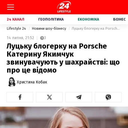
24 КАНАЛ
ГЕОПОЛІТИКА
ЕКОНОМІКА
БІЗНЕС
Lifestyle 24
Новини шоу-бізнесу
Луцьку блогерку на Porsche Катерину Якимчук звинувачують у шахрайстві: що про це відомо
14 липня,
21:52
3
Луцьку блогерку на Porsche
Катерину Якимчук
звинувачують у шахрайстві: що
про це відомо
Христина Кобак