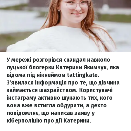
У мережі розгорівся скандал навколо
луцької блогерки Катерини Якимчук, яка
відома під нікнеймом tattingkate.
З'явилася інформація про те, що дівчина
займається шахрайством. Користувачі
інстаграму активно шукають тих, кого
вона вже встигла обдурити, а дехто
повідомляє, що написав заяву у
кіберполіцію про дії Катерини.