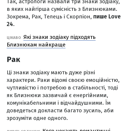
Так, астрологи назвали три знаки зодіаку,
в яких найгірша сумісність з Близнюками.
Зокрема, Рак, Телець і Скорпіон,
пише Love
24.
Які знаки зодіаку підходять
ЦІКАВО
Близнюкам найкраще
Рак
Ці знаки зодіаку мають дуже різні
характери. Раки відомі своєю емоційністю,
чутливістю і потребою в стабільності, тоді
як Близнюки зазвичай є енергійними,
комунікабельними і відчайдушними. Їм
доведеться докласти багато зусиль, аби
зрозуміти одне одного.
Кого чекають романтичні