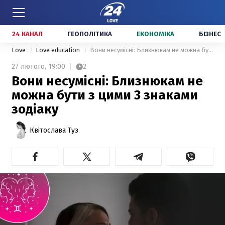
24 КАНАЛ
ГЕОПОЛІТИКА
ЕКОНОМІКА
БІЗНЕС
Love
Love education
Вони несумісні: Близнюкам не можна бути з цими 3 знаками зодіаку
27 лютого,
19:00
2
Вони несумісні: Близнюкам не
можна бути з цими 3 знаками
зодіаку
Квітослава Туз