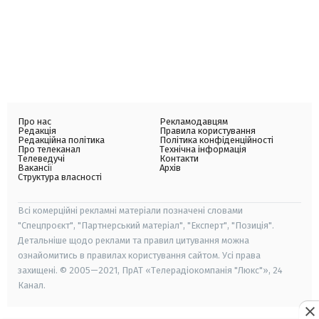
Про нас
Рекламодавцям
Редакція
Правила користування
Редакційна політика
Політика конфіденційності
Про телеканал
Технічна інформація
Телеведучі
Контакти
Вакансії
Архів
Структура власності
Всі комерційні рекламні матеріали позначені словами
"Спецпроєкт", "Партнерський матеріал", "Експерт", "Позиція".
Детальніше щодо реклами та правил цитування можна
ознайомитись в правилах користування сайтом. Усі права
захищені. © 2005—2021, ПрАТ «Телерадіокомпанія "Люкс"», 24
Канал.