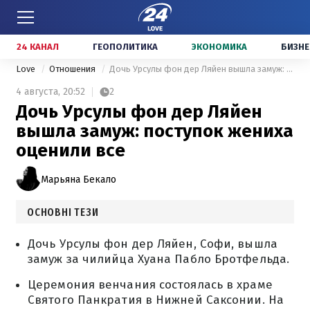
24 КАНАЛ
ГЕОПОЛИТИКА
ЭКОНОМИКА
БИЗНЕ
Love
Отношения
Дочь Урсулы фон дер Ляйен вышла замуж: поступок жениха оценили все
4 августа,
20:52
2
Дочь Урсулы фон дер Ляйен
вышла замуж: поступок жениха
оценили все
Марьяна Бекало
ОСНОВНІ ТЕЗИ
Дочь Урсулы фон дер Ляйен, Софи, вышла
замуж за чилийца Хуана Пабло Бротфельда.
Церемония венчания состоялась в храме
Святого Панкратия в Нижней Саксонии. На