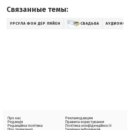
Связанные темы:
УРСУЛА ФОН ДЕР ЛЯЙЕН
СВАДЬБА
АУДИОНОВ
Про нас
Рекламодавцям
Редакція
Правила користування
Редакційна політика
Політика конфіденційності
Про телеканал
Технічна інформація