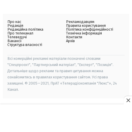
Про нас
Рекламодавцям
Редакція
Правила користування
Редакційна політика
Політика конфіденційності
Про телеканал
Технічна інформація
Телеведучі
Контакти
Вакансії
Архів
Структура власності
Всі комерційні рекламні матеріали позначені словами
"Спецпроєкт", "Партнерський матеріал", "Експерт", "Позиція".
Детальніше щодо реклами та правил цитування можна
ознайомитись в правилах користування сайтом. Усі права
захищені. © 2005—2021, ПрАТ «Телерадіокомпанія "Люкс"», 24
Канал.