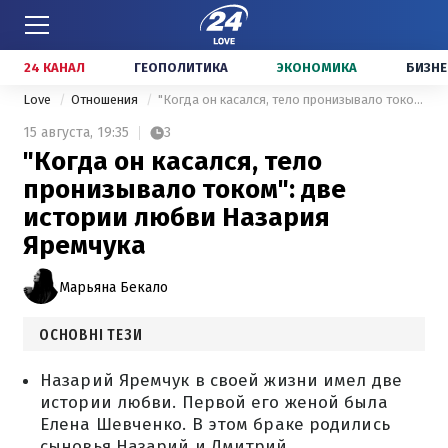
24 КАНАЛ
ГЕОПОЛИТИКА
ЭКОНОМИКА
БИЗНЕ
Love
Отношения
"Когда он касался, тело пронизывало током": две истории любви Назария Яремчука
15 августа,
19:35
3
"Когда он касался, тело
пронизывало током": две
истории любви Назария
Яремчука
Марьяна Бекало
ОСНОВНІ ТЕЗИ
Назарий Яремчук в своей жизни имел две
истории любви. Первой его женой была
Елена Шевченко. В этом браке родились
сыновья Назарий и Дмитрий.