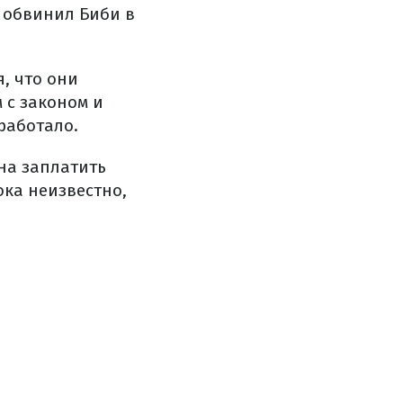
 обвинил Биби в
, что они
 с законом и
работало.
жна заплатить
ока неизвестно,