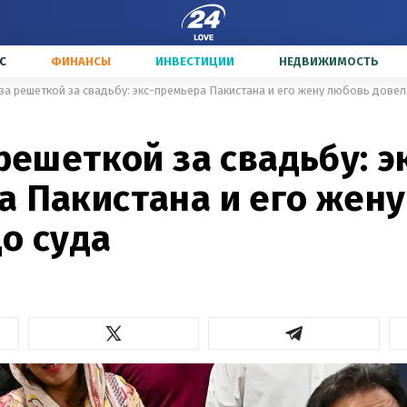
С
ФИНАНСЫ
ИНВЕСТИЦИИ
НЕДВИЖИМОСТЬ
 за решеткой за свадьбу: экс-премьера Пакистана и его жену любовь довел
2
 решеткой за свадьбу: э
а Пакистана и его жен
о суда