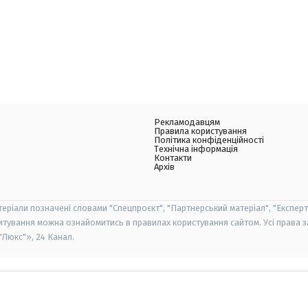
Рекламодавцям
Правила користування
Політика конфіденційності
Технічна інформація
Контакти
Архів
теріали позначені словами "Спецпроєкт", "Партнерський матеріал", "Експерт
итування можна ознайомитись в правилах користування сайтом. Усі права 
Люкс"», 24 Канал.