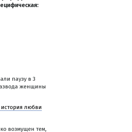
пецифическая:
ли паузу в 3
 развода женщины
я история любви
око возмущен тем,