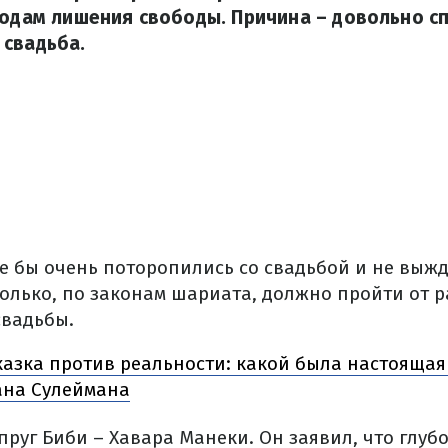
годам лишения свободы. Причина – довольно с
 свадьба.
 бы очень поторопились со свадьбой и не выжда
только, по законам шариата, должно пройти от
свадьбы.
казка против реальности: какой была настояща
ана Сулеймана
упруг Биби – Хавара Манеки. Он заявил, что глуб