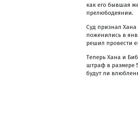
как его бывшая ж
прелюбодеянии.
Суд признал Хана
поженились в янва
решил провести ещ
Теперь Хана и Биб
штраф в размере 5
будут ли влюблен