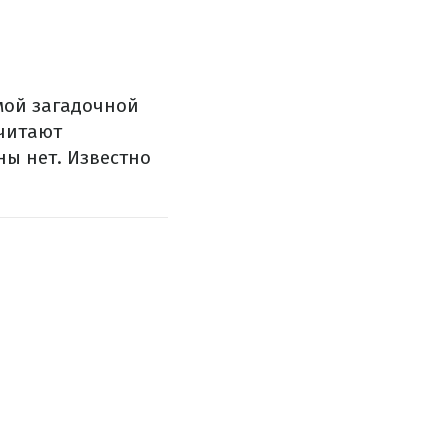
мой загадочной
считают
ы нет. Известно