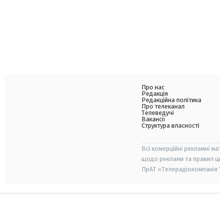
Про нас
Редакція
Редакційна політика
Про телеканал
Телеведучі
Вакансії
Структура власності
Всі комерційні рекламні ма
щодо реклами та правил ц
ПрАТ «Телерадіокомпанія "