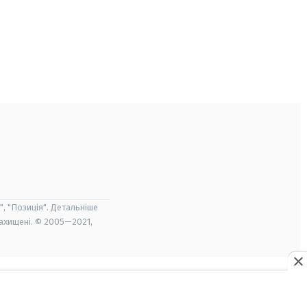
", "Позиція". Детальніше
захищені. © 2005—2021,