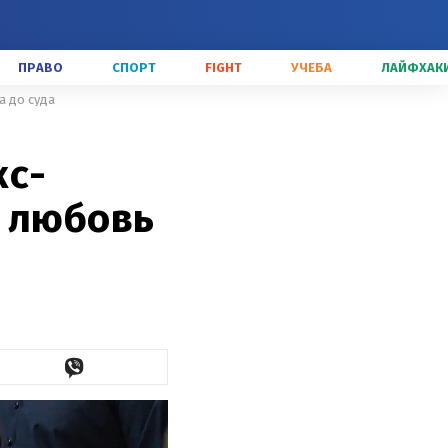
ПРАВО
СПОРТ
FIGHT
УЧЕБА
ЛАЙФХАК
а до суда
кс-
у любовь