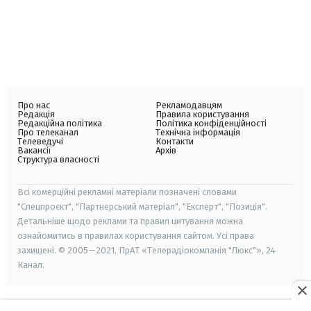
Про нас
Рекламодавцям
Редакція
Правила користування
Редакційна політика
Політика конфіденційності
Про телеканал
Технічна інформація
Телеведучі
Контакти
Вакансії
Архів
Структура власності
Всі комерційні рекламні матеріали позначені словами
"Спецпроєкт", "Партнерський матеріал", "Експерт", "Позиція".
Детальніше щодо реклами та правил цитування можна
ознайомитись в правилах користування сайтом. Усі права
захищені. © 2005—2021, ПрАТ «Телерадіокомпанія "Люкс"», 24
Канал.