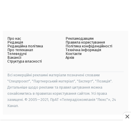
Про нас
Рекламодавцям
Редакція
Правила користування
Редакційна політика
Політика конфіденційності
Про телеканал
Технічна інформація
Телеведучі
Контакти
Вакансії
Архів
Структура власності
Всі комерційні рекламні матеріали позначені словами
"Спецпроєкт", "Партнерський матеріал", "Експерт", "Позиція".
Детальніше щодо реклами та правил цитування можна
ознайомитись в правилах користування сайтом. Усі права
захищені. © 2005—2021, ПрАТ «Телерадіокомпанія "Люкс"», 24
Канал.