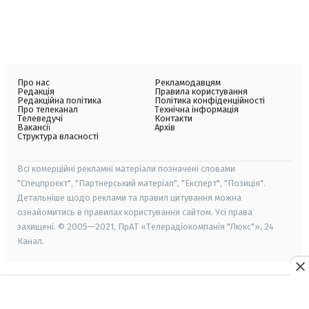
Про нас
Рекламодавцям
Редакція
Правила користування
Редакційна політика
Політика конфіденційності
Про телеканал
Технічна інформація
Телеведучі
Контакти
Вакансії
Архів
Структура власності
Всі комерційні рекламні матеріали позначені словами
"Спецпроєкт", "Партнерський матеріал", "Експерт", "Позиція".
Детальніше щодо реклами та правил цитування можна
ознайомитись в правилах користування сайтом. Усі права
захищені. © 2005—2021, ПрАТ «Телерадіокомпанія "Люкс"», 24
Канал.