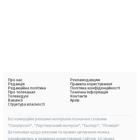
Про нас
Рекламодавцям
Редакція
Правила користування
Редакційна політика
Політика конфіденційності
Про телеканал
Технічна інформація
Телеведучі
Контакти
Вакансії
Архів
Структура власності
Всі комерційні рекламні матеріали позначені словами
"Спецпроєкт", "Партнерський матеріал", "Експерт", "Позиція".
Детальніше щодо реклами та правил цитування можна
ознайомитись в правилах користування сайтом. Усі права