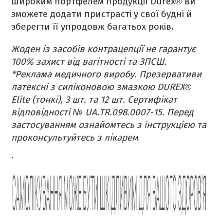
широким портфелем продукції Durex® ви
зможете додати пристрасті у свої будні й
зберегти її упродовж багатьох років.
Жоден із засобів контрацепції не гарантує
100% захист від вагітності та ЗПСШ.
*Реклама медичного виробу. Презервативи
латексні з силіконовою змазкою DUREX®
Elite (тонкі), 3 шт. та 12 шт. Сертифікат
відповідності № UA.TR.098.0007-15. Перед
застосуванням ознайомтесь з інструкцією та
проконсультуйтесь з лікарем
.