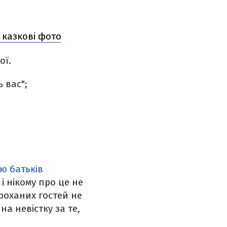
 казкові фото
ої.
 вас";
ю батьків
і нікому про це не
роханих гостей не
на невістку за те,