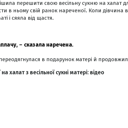
ішила перешити свою весільну сукню на халат д
ти в ньому свій ранок нареченої. Коли дівчина в
аті і сяяла від щастя.
аплачу,
– сказала наречена.
переодягнулася в подарунок матері й продовжила
на халат з весільної сукні матері: відео