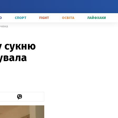
О
СПОРТ
FIGHT
ОСВІТА
ЛАЙФХАКИ
ечена
у сукню
гувала