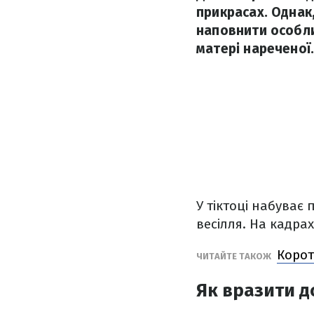
прикрасах. Однак,
наповнити особли
матері нареченої
У тіктоці набуває 
весілля. На кадрах
Корот
ЧИТАЙТЕ ТАКОЖ
Як вразити д