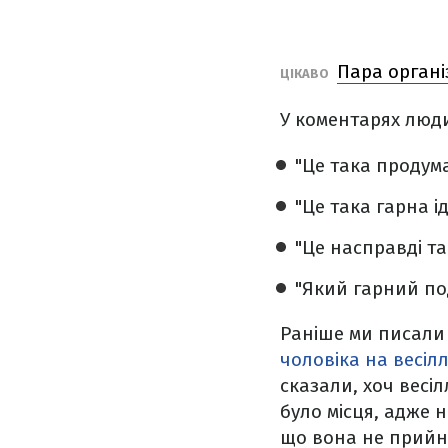
Пара органі
ЦІКАВО
У коментарях люди
"Це така продума
"Це така гарна ід
"Це насправді та
"Який гарний по
Раніше ми писали 
чоловіка на весілл
сказали, хоч весі
було місця, адже н
що вона не прийнял