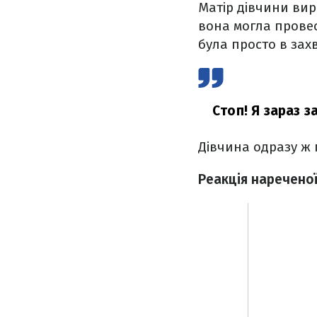
Матір дівчини вир
вона могла провес
була просто в захв
Стоп! Я зараз з
Дівчина одразу ж 
Реакція нареченої 