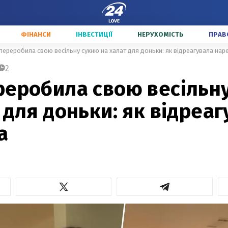
ФІНАНСИ
ІНВЕСТИЦІЇ
НЕРУХОМІСТЬ
ПРАВ
переробила свою весільну сукню на халат для доньки: як відреагувала нар
2
реробила свою весільн
 для доньки: як відреа
а