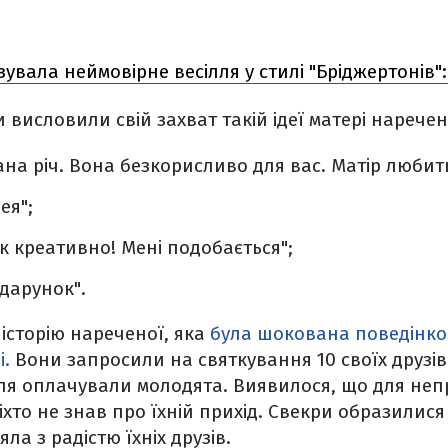
зувала неймовірне весілля у стилі "Бріджертонів":
 висловили свій захват такій ідеї матері наречен
на річ. Вона безкорисливо для вас. Матір любить
ея";
к креативно! Мені подобається";
дарунок".
історію нареченої, яка
була шокована поведінко
і.
Вони запросили на святкування 10 своїх друзів 
лля оплачували молодята. Виявилося, що для неп
іхто не знав про їхній прихід. Свекри образилися 
а з радістю їхніх друзів.