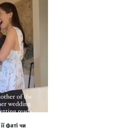
її фаті чи