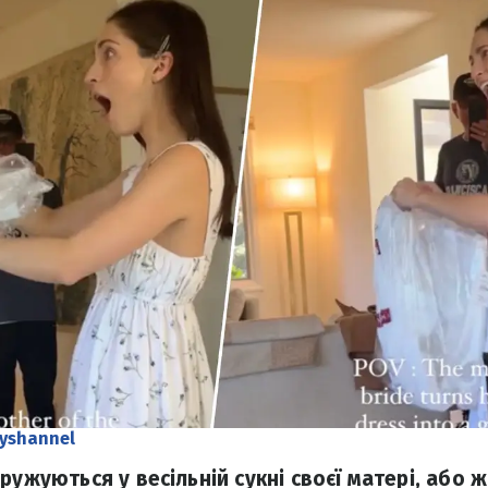
yshannel
ружуються у весільній сукні своєї матері, або ж 