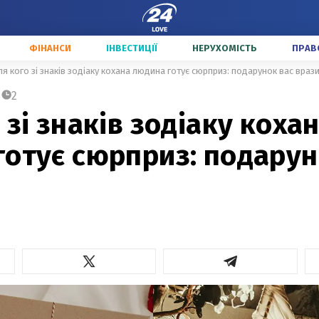
ФІНАНСИ
ІНВЕСТИЦІЇ
НЕРУХОМІСТЬ
ПРАВ
ля кого зі знаків зодіаку кохана людина готує сюрприз: подарунок вас враз
2
 зі знаків зодіаку коха
отує сюрприз: подарун