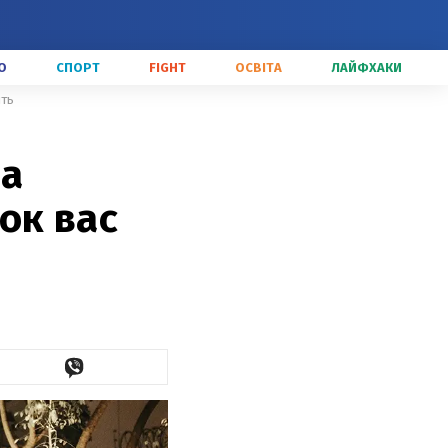
О
СПОРТ
FIGHT
ОСВІТА
ЛАЙФХАКИ
ить
на
ок вас