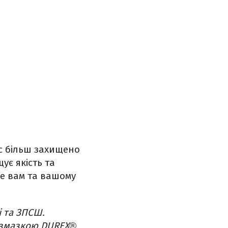
ас більш захищено
ує якість та
ме вам та вашому
і та ЗПСШ.
ю змазкою DUREX®