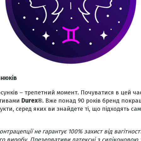
знюків
сунків – трепетний момент. Почуватися в цей ч
тивами
Durex®
. Вже понад 90 років бренд покращ
укти, серед яких ви знайдете ті, що підходять са
онтрацепції не гарантує 100% захист від вагітност
го виробу. Презервативи латексні з силіконово