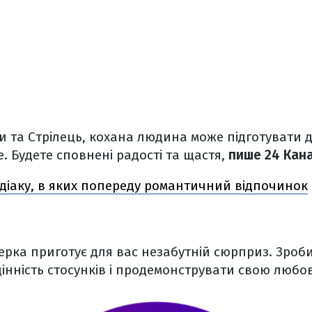
и та Стрілець, кохана людина може підготувати 
е. Будете сповнені радості та щастя,
пише 24 Кана
одіаку, в яких попереду романтичний відпочинок
рка приготує для вас незабутній сюрприз. Зроби
інність стосунків і продемонструвати свою любов