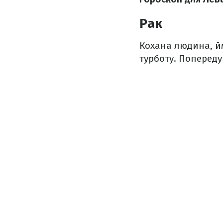
Рак
Кохана людина, йм
турботу. Поперед