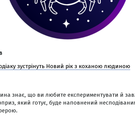
в
 зодіаку зустрінуть Новий рік з коханою людиною
ина знає, що ви любите експериментувати й за
рприз, який готує, буде наповнений несподіван
ферою.