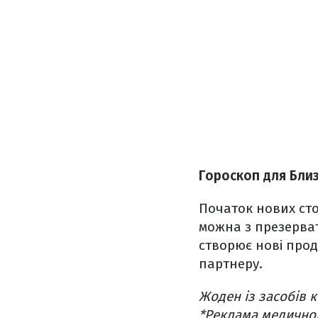
Гороскоп для Бли
Початок нових сто
можна з презерва
створює нові прод
партнеру.
Жоден із засобів к
*Реклама медично