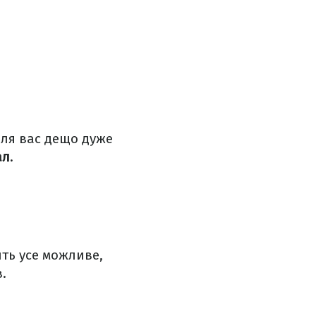
для вас дещо дуже
л.
ть усе можливе,
.