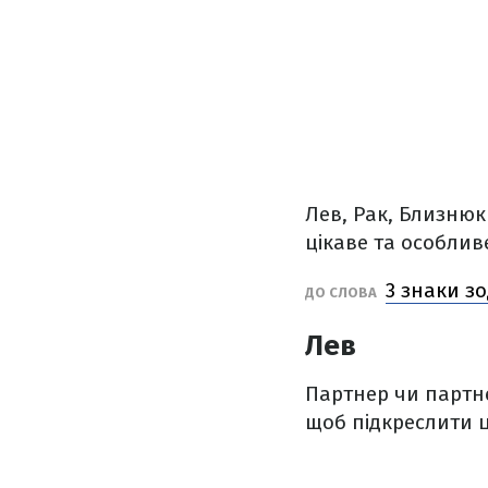
Лев, Рак, Близнюк
цікаве та особлив
3 знаки з
ДО СЛОВА
Лев
Партнер чи партне
щоб підкреслити ц